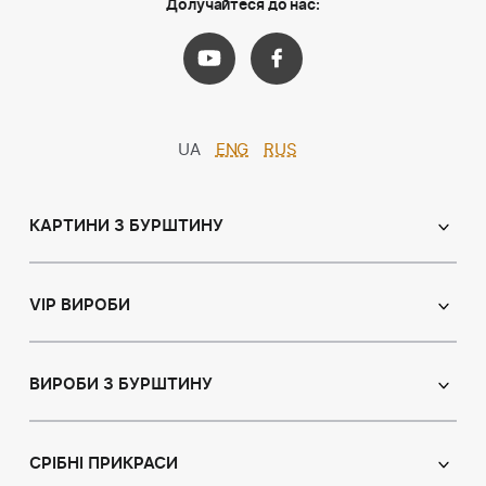
Долучайтеся до нас:
UA
ENG
RUS
КАРТИНИ З БУРШТИНУ
Православні ікони
Іменні ікони
VIP ВИРОБИ
Католицькі ікони
Сувеніри
Панно
Ікони з пластин
ВИРОБИ З БУРШТИНУ
Портрет
Лампи
Намисто з бурштину
Пейзаж
Браслети
СРІБНІ ПРИКРАСИ
Натюрморт