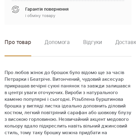
Гарантія повернення
і обміну товару
Про товар
Допомога
Відгуки
Доставк
Про любов жінок до брошок було відомо ще за часів
Петрарки і Беатріче. Витончений, чудовий аксесуар
прикрашав вечірні сукні панянок та завжди залишався
в центрі уваги оточуючих. Вироби з натурального
каменю популярні і сьогодні. Різьблена бурштинова
брошка у вигляді листка ідеально доповнить діловий
костюм, легкий повітряний сарафан або шовкову блузу
з високою горловиною. Незвичайний акцент медового
кольору вдало підкреслить навіть вільний джинсовий
стиль, тому таку брошку можна придбати на