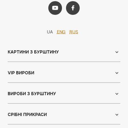
UA
ENG
RUS
КАРТИНИ З БУРШТИНУ
Православні ікони
Іменні ікони
VIP ВИРОБИ
Католицькі ікони
Сувеніри
Панно
Ікони з пластин
ВИРОБИ З БУРШТИНУ
Портрет
Лампи
Намисто з бурштину
Пейзаж
Браслети
СРІБНІ ПРИКРАСИ
Натюрморт
Броші
Мисливська тема
Сережки з бурштином