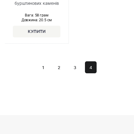
бурштинових каменів
Вага: 58 грам
Довжина:
20.5 см
1
2
3
4