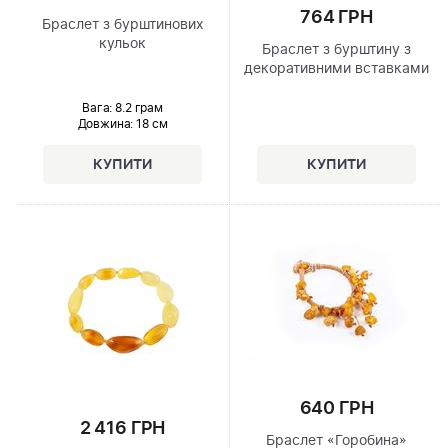
764 ГРН
Браслет з бурштинових
кульок
Браслет з бурштину з
декоративними вставками
Вага: 8.2 грам
Довжина:
18 см
640 ГРН
2 416 ГРН
Браслет «Горобина»