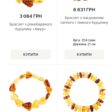
6 631 ГРН
3 084 ГРН
Браслет з поєднанням
світлого і темного бурштину
Браслет з різнобарвного
бурштину «Амур»
Вага: 25.8 грам
Довжина:
21 см