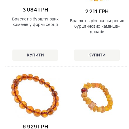
3 084 ГРН
2 211 ГРН
Браслет з бурштинових
Браслет з різнокольорових
каменів у формі серця
бурштинових камінців-
донатів
6 929 ГРН