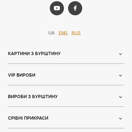
UA
ENG
RUS
КАРТИНИ З БУРШТИНУ
Православні ікони
Іменні ікони
VIP ВИРОБИ
Католицькі ікони
Сувеніри
Панно
Ікони з пластин
ВИРОБИ З БУРШТИНУ
Портрет
Лампи
Намисто з бурштину
Пейзаж
Браслети
СРІБНІ ПРИКРАСИ
Натюрморт
Броші
Мисливська тема
Сережки з бурштином