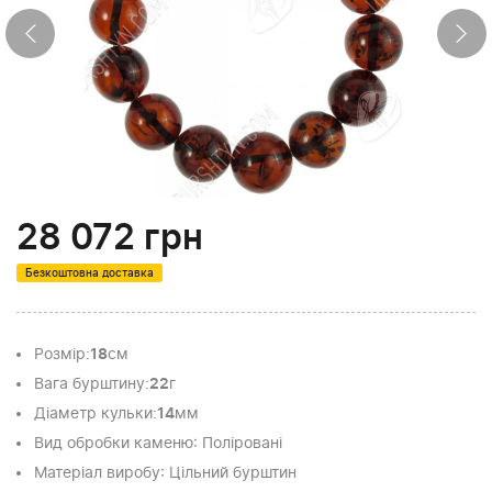
28 072
грн
Безкоштовна доставка
Розмір
:
18
см
Вага бурштину
:
22
г
Діаметр кульки
:
14
мм
Вид обробки каменю
: Поліровані
Матеріал виробу
: Цільний бурштин