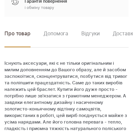
Гарантія повернення
і обміну товару
Про товар
Допомога
Відгуки
Доставк
Існують аксесуари, які є не тільки оригінальним і
милим доповненням до Вашого образу, але й засобом
заспокоїтися, сконцентруватися, позбутися від тривог
та поліпшити працездатність. Саме до таких виробів
належить цей браслет. Купити його дуже просто -
потрібно лише зв'язатися з грамотним менеджером. А
завдяки елегантному дизайну і насиченому
золотисто-коньячному відтінку самоцвітів,
використаних в роботі, цей виріб поєднується майже з
усіма нарядами. Але його головна перевага - тепло,
гладкість і приємна тяжкість натурального поліського