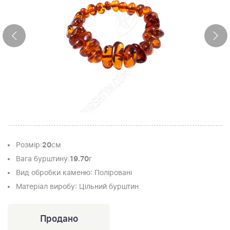
Розмір
:
20
см
Вага бурштину
:
19.70
г
Вид обробки каменю
: Поліровані
Матеріал виробу
: Цільний бурштин