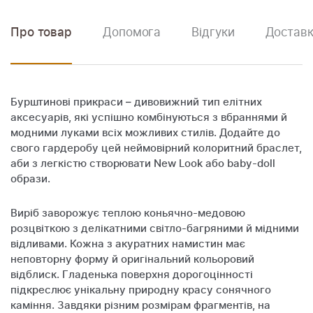
Про товар
Допомога
Відгуки
Доставк
Бурштинові прикраси – дивовижний тип елітних
аксесуарів, які успішно комбінуються з вбраннями й
модними луками всіх можливих стилів. Додайте до
свого гардеробу цей неймовірний колоритний браслет,
аби з легкістю створювати New Look або baby-doll
образи.
Виріб заворожує теплою коньячно-медовою
розцвіткою з делікатними світло-багряними й мідними
відливами. Кожна з акуратних намистин має
неповторну форму й оригінальний кольоровий
відблиск. Гладенька поверхня дорогоцінності
підкреслює унікальну природну красу сонячного
каміння. Завдяки різним розмірам фрагментів, на