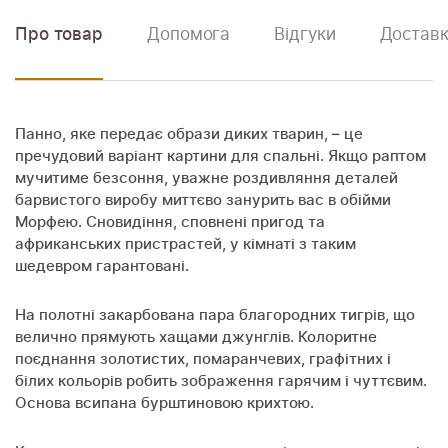
Про товар
Допомога
Відгуки
Доставк
Панно, яке передає образи диких тварин, – це
пречудовий варіант картини для спальні. Якщо раптом
мучитиме безсоння, уважне роздивляння деталей
барвистого виробу миттєво занурить вас в обійми
Морфею. Сновидіння, сповнені пригод та
африканських пристрастей, у кімнаті з таким
шедевром гарантовані.
На полотні закарбована пара благородних тигрів, що
велично прямують хащами джунглів. Колоритне
поєднання золотистих, помаранчевих, графітних і
білих кольорів робить зображення гарячим і чуттєвим.
Основа всипана бурштиновою крихтою.