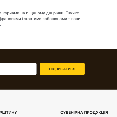
а корчами на піщаному дні річки. Гнучке
афрановими і жовтими кабошонами – вони
.
УРШТИНУ
СУВЕНІРНА ПРОДУКЦІЯ