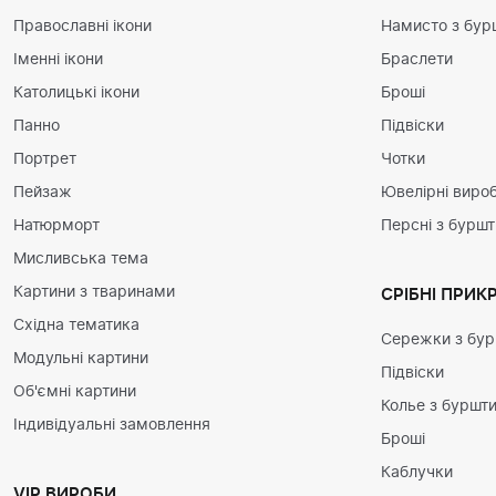
Православні ікони
Намисто з бур
Іменні ікони
Браслети
Католицькі ікони
Броші
Панно
Підвіски
Портрет
Чотки
Пейзаж
Ювелірні вироб
Натюрморт
Персні з бурш
Мисливська тема
Картини з тваринами
СРІБНІ ПРИК
Східна тематика
Сережки з бу
Модульні картини
Підвіски
Об'ємні картини
Колье з буршт
Індивідуальні замовлення
Броші
Каблучки
VIP ВИРОБИ