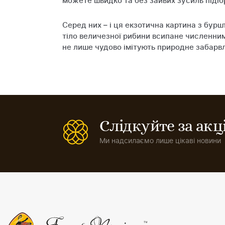
можете швидко та без зайвих зусиль підіб
Серед них – і ця екзотична картина з бур
тіло величезної рибини всипане численни
не лише чудово імітують природне забарвл
Слідкуйте за ак
Ми надсилаємо лише цікаві новини