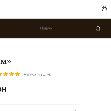
ом»
Написати відгук
рн