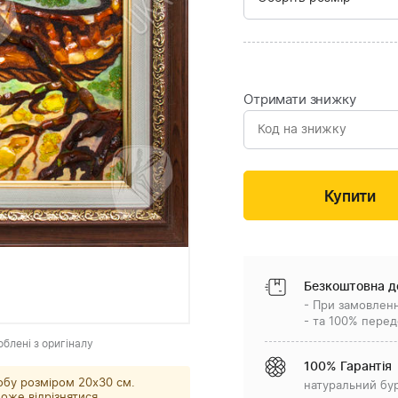
Отримати знижку
Безкоштовна д
- При замовленн
- та 100% перед
облені з оригіналу
100% Гарантія
обу розміром 20x30 см.
натуральний бу
оже відрізнятися.