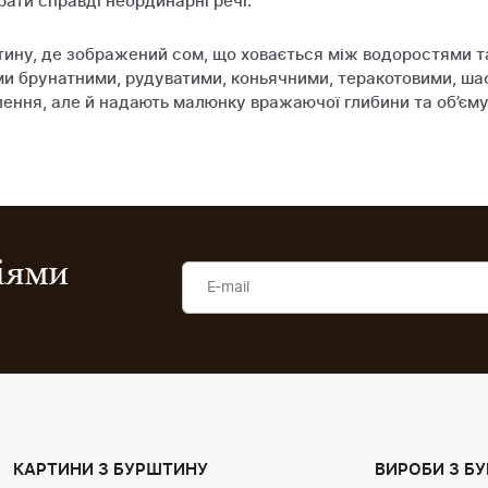
рати справді неординарні речі.
штину, де зображений сом, що ховається між водоростями т
ми брунатними, рудуватими, коньячними, теракотовими, ш
ення, але й надають малюнку вражаючої глибини та об’єму
ціями
КАРТИНИ З БУРШТИНУ
ВИРОБИ З Б