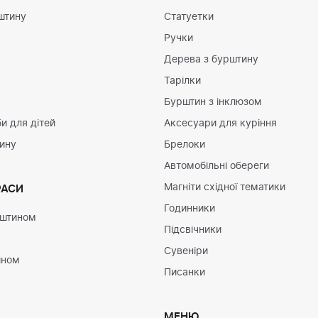
штину
Статуетки
Ручки
Дерева з бурштину
Тарілки
Бурштин з інклюзом
и для дітей
Аксесуари для куріння
тину
Брелоки
Автомобільні обереги
Магніти східної тематики
РАСИ
Годинники
рштином
Підсвічники
Сувеніри
ином
Писанки
МЕНЮ