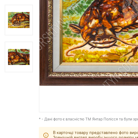
* - Дані фото є власністю ТМ Янтар Полісся та були зр
В карточці товару представлено фото вир
Зовнішній вигляд виробу іншого розміру м