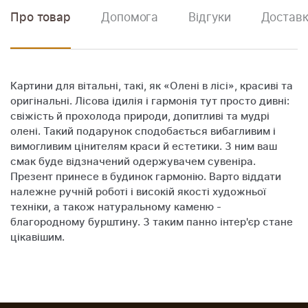
Про товар
Допомога
Відгуки
Доставк
Картини для вітальні, такі, як «Олені в лісі», красиві та
оригінальні. Лісова ідилія і гармонія тут просто дивні:
свіжість й прохолода природи, допитливі та мудрі
олені. Такий подарунок сподобається вибагливим і
вимогливим цінителям краси й естетики. З ним ваш
смак буде відзначений одержувачем сувеніра.
Презент принесе в будинок гармонію. Варто віддати
належне ручній роботі і високій якості художньої
техніки, а також натуральному каменю -
благородному бурштину. З таким панно інтер'єр стане
цікавішим.