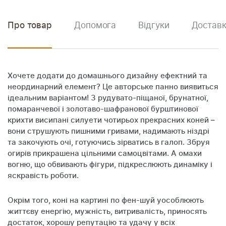
Про товар
Допомога
Відгуки
Доставк
Хочете додати до домашнього дизайну ефектний та
неординарний елемент? Це авторське панно виявиться
ідеальним варіантом! З рудувато-піщаної, брунатної,
помаранчевої і золотаво-шафранової бурштинової
крихти висипані силуети чотирьох прекрасних коней –
вони струшують пишними гривами, надимають ніздрі
та закочують очі, готуючись зірватись в галоп. Збруя
огирів прикрашена цільними самоцвітами. А омахи
вогню, що обвивають фігури, підкреслюють динаміку і
яскравість роботи.
Окрім того, коні на картині по фен-шуй уособлюють
життєву енергію, мужність, витривалість, приносять
достаток, хорошу репутацію та удачу у всіх