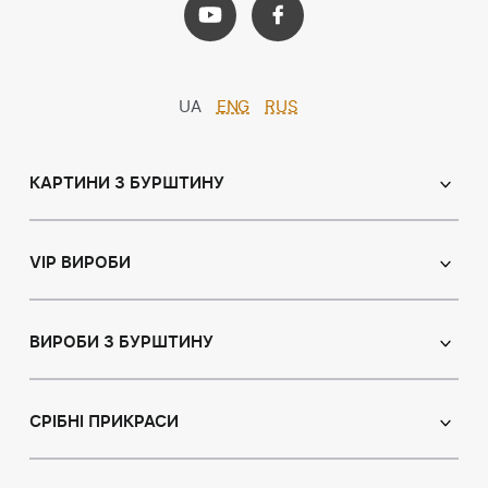
UA
ENG
RUS
КАРТИНИ З БУРШТИНУ
Православні ікони
Іменні ікони
VIP ВИРОБИ
Католицькі ікони
Сувеніри
Панно
Ікони з пластин
ВИРОБИ З БУРШТИНУ
Портрет
Лампи
Намисто з бурштину
Пейзаж
Браслети
СРІБНІ ПРИКРАСИ
Натюрморт
Броші
Мисливська тема
Сережки з бурштином
Підвіски