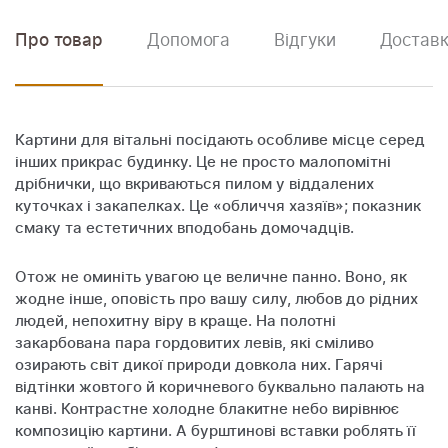
Про товар
Допомога
Відгуки
Доставк
Картини для вітальні посідають особливе місце серед
інших прикрас будинку. Це не просто малопомітні
дрібнички, що вкриваються пилом у віддалених
куточках і закапелках. Це «обличчя хазяїв»; показник
смаку та естетичних вподобань домочадців.
Отож не оминіть увагою це величне панно. Воно, як
жодне інше, оповість про вашу силу, любов до рідних
людей, непохитну віру в краще. На полотні
закарбована пара гордовитих левів, які сміливо
озирають світ дикої природи довкола них. Гарячі
відтінки жовтого й коричневого буквально палають на
канві. Контрастне холодне блакитне небо вирівнює
композицію картини. А бурштинові вставки роблять її