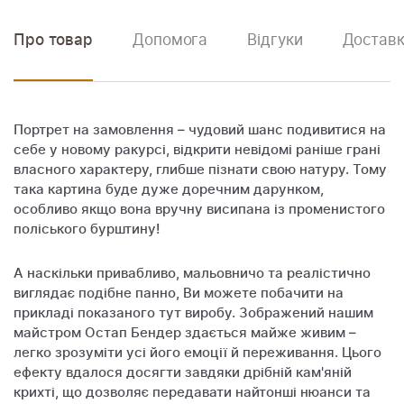
Про товар
Допомога
Відгуки
Доставк
Портрет на замовлення – чудовий шанс подивитися на
себе у новому ракурсі, відкрити невідомі раніше грані
власного характеру, глибше пізнати свою натуру. Тому
така картина буде дуже доречним дарунком,
особливо якщо вона вручну висипана із променистого
поліського бурштину!
А наскільки привабливо, мальовничо та реалістично
виглядає подібне панно, Ви можете побачити на
прикладі показаного тут виробу. Зображений нашим
майстром Остап Бендер здається майже живим –
легко зрозуміти усі його емоції й переживання. Цього
ефекту вдалося досягти завдяки дрібній кам'яній
крихті, що дозволяє передавати найтонші нюанси та