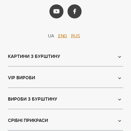
UA
ENG
RUS
КАРТИНИ З БУРШТИНУ
Православні ікони
Іменні ікони
VIP ВИРОБИ
Католицькі ікони
Сувеніри
Панно
Ікони з пластин
ВИРОБИ З БУРШТИНУ
Портрет
Лампи
Намисто з бурштину
Пейзаж
Браслети
СРІБНІ ПРИКРАСИ
Натюрморт
Броші
Мисливська тема