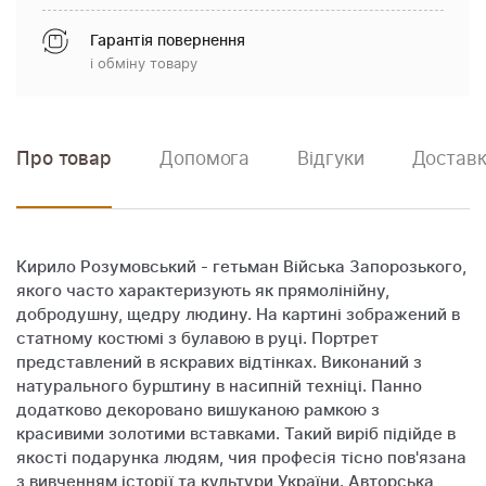
Гарантія повернення
і обміну товару
Про товар
Допомога
Відгуки
Доставк
Кирило Розумовський - гетьман Війська Запорозького,
якого часто характеризують як прямолінійну,
добродушну, щедру людину. На картині зображений в
статному костюмі з булавою в руці. Портрет
представлений в яскравих відтінках. Виконаний з
натурального бурштину в насипній техніці. Панно
додатково декоровано вишуканою рамкою з
красивими золотими вставками. Такий виріб підійде в
якості подарунка людям, чия професія тісно пов'язана
з вивченням історії та культури України. Авторська