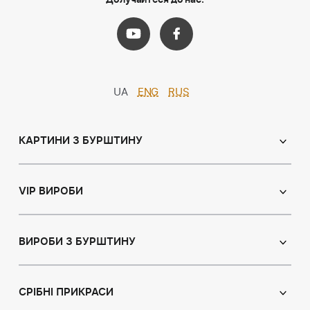
Долучайтеся до нас:
UA
ENG
RUS
КАРТИНИ З БУРШТИНУ
Православні ікони
Іменні ікони
VIP ВИРОБИ
Католицькі ікони
Сувеніри
Панно
Ікони з пластин
ВИРОБИ З БУРШТИНУ
Портрет
Лампи
Намисто з бурштину
Пейзаж
Браслети
СРІБНІ ПРИКРАСИ
Натюрморт