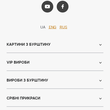
UA
ENG
RUS
КАРТИНИ З БУРШТИНУ
Православні ікони
Іменні ікони
VIP ВИРОБИ
Католицькі ікони
Сувеніри
Панно
Ікони з пластин
ВИРОБИ З БУРШТИНУ
Портрет
Лампи
Намисто з бурштину
Пейзаж
Браслети
СРІБНІ ПРИКРАСИ
Натюрморт
Броші
Мисливська тема
Сережки з бурштином