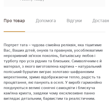
Про товар
Допомога
Відгуки
Доставк
Портрет тата – чудова сімейна реліквія, яка тішитиме
Вас, Ваших дітей, онуків та правнуків, уособлюватиме
нерозривний зв'язок поколінь, батьківську любов і
турботу про усіх рідних та близьких. Символічним є й
матеріал, з якого виготовлена картина – натуральний
поліський бурштин виграє золотаво-шафрановим
мерехтінням, зримо відображаючи тепло, радість та
процвітання, які панують в оселі. У виробі гармонійно
поєднуються великі сонячні самоцвіти і блискуча
кам'яна крихта, завдяки чому ексклюзивне панно
виглядає детальним, барвистим та реалістичним.