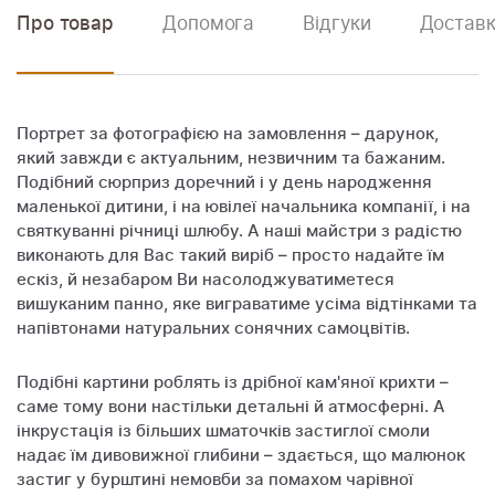
Про товар
Допомога
Відгуки
Доставк
Портрет за фотографією на замовлення – дарунок,
який завжди є актуальним, незвичним та бажаним.
Подібний сюрприз доречний і у день народження
маленької дитини, і на ювілеї начальника компанії, і на
святкуванні річниці шлюбу. А наші майстри з радістю
виконають для Вас такий виріб – просто надайте їм
ескіз, й незабаром Ви насолоджуватиметеся
вишуканим панно, яке виграватиме усіма відтінками та
напівтонами натуральних сонячних самоцвітів.
Подібні картини роблять із дрібної кам'яної крихти –
саме тому вони настільки детальні й атмосферні. А
інкрустація із більших шматочків застиглої смоли
надає їм дивовижної глибини – здається, що малюнок
застиг у бурштині немовби за помахом чарівної