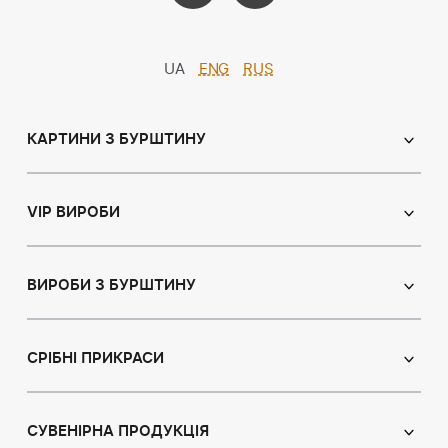
UA
ENG
RUS
КАРТИНИ З БУРШТИНУ
Православні ікони
Іменні ікони
VIP ВИРОБИ
Католицькі ікони
Сувеніри
Панно
Ікони з пластин
ВИРОБИ З БУРШТИНУ
Портрет
Лампи
Намисто з бурштину
Пейзаж
Браслети
СРІБНІ ПРИКРАСИ
Натюрморт
Броші
Мисливська тема
Сережки з бурштином
Підвіски
Картини з тваринами
Підвіски
СУВЕНІРНА ПРОДУКЦІЯ
Чотки