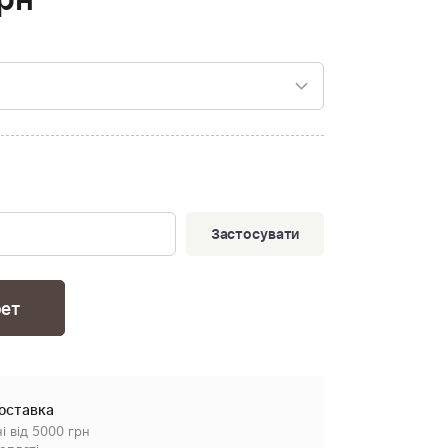
рн
Застосувати
рет
оставка
і від 5000 грн