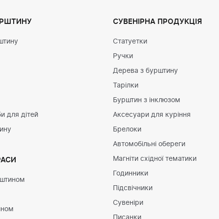
УРШТИНУ
СУВЕНІРНА ПРОДУКЦІЯ
штину
Статуетки
Ручки
Дерева з бурштину
Тарілки
Бурштин з інклюзом
и для дітей
Аксесуари для куріння
тину
Брелоки
Автомобільні обереги
Магніти східної тематики
РАСИ
Годинники
рштином
Підсвічники
Сувеніри
ином
Писанки