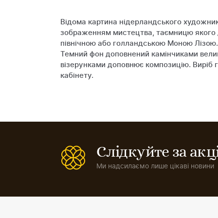
Відома картина нідерландського художник
зображенням мистецтва, таємницю якого д
північною або голландською Моною Лізою. 
Темний фон доповнений камінчиками велик
візерунками доповнює композицію. Виріб га
кабінету.
Слідкуйте за ак
Ми надсилаємо лише цікаві новини