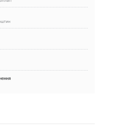
оплаті
рштин
нення