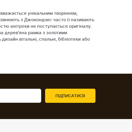
вважається унікальним творінням,
івнюють з Джокондою: часто її називають
істю анітрохи не поступається оригіналу.
на дерев'яна рамка з золотими
изайн вітальні, спальні, бібліотеки або