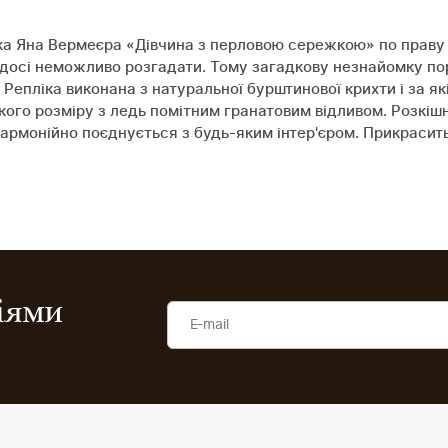
а Яна Вермеєра «Дівчина з перловою сережкою» по праву 
осі неможливо розгадати. Тому загадкову незнайомку пор
Репліка виконана з натуральної бурштинової крихти і за як
ого розміру з ледь помітним гранатовим відливом. Розкіш
рмонійно поєднується з будь-яким інтер'єром. Прикрасить д
ціями