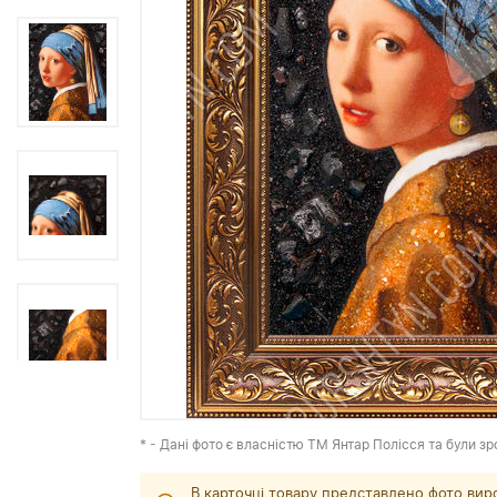
* - Дані фото є власністю ТМ Янтар Полісся та були зр
В карточці товару представлено фото вир