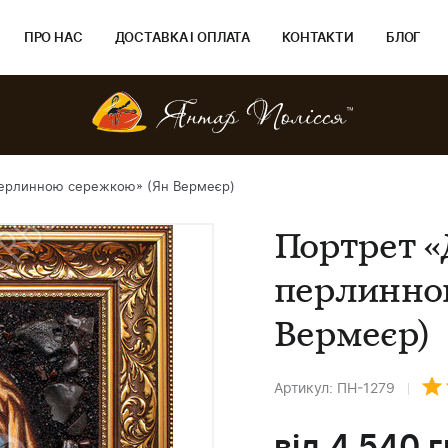
ПРО НАС
ДОСТАВКА І ОПЛАТА
КОНТАКТИ
БЛОГ
перлинною сережкою» (Ян Вермеєр)
Портрет «
перлинно
Вермеєр)
Артикул: ПН-1279