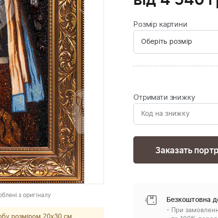
від
4 540
г
Розмір картини
Отримати знижку
Заказать порт
облені з оригіналу
Безкоштовна д
- При замовленн
обу розміром 20x30 см.