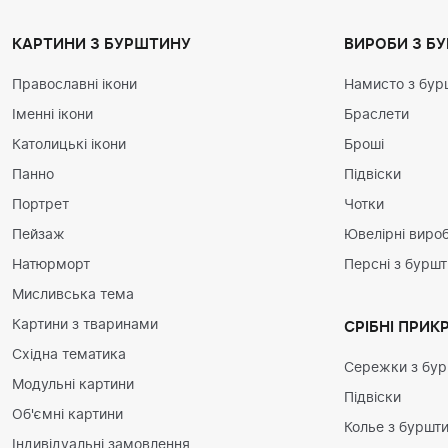
КАРТИНИ З БУРШТИНУ
ВИРОБИ З Б
Православні ікони
Намисто з бур
Іменні ікони
Браслети
Католицькі ікони
Броші
Панно
Підвіски
Портрет
Чотки
Пейзаж
Ювелірні вироб
Натюрморт
Персні з бурш
Мисливська тема
Картини з тваринами
СРІБНІ ПРИК
Східна тематика
Сережки з бу
Модульні картини
Підвіски
Об'ємні картини
Колье з буршт
Індивідуальні замовлення