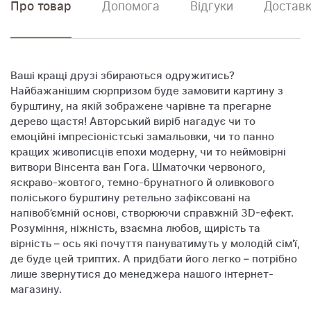
Про товар
Допомога
Відгуки
Доставк
Ваші кращі друзі збираються одружитись?
Найбажанішим сюрпризом буде замовити картину з
бурштину, на якій зображене чарівне та прегарне
дерево щастя! Авторський виріб нагадує чи то
емоційні імпресіоністські замальовки, чи то панно
кращих живописців епохи модерну, чи то неймовірні
витвори Вінсента ван Гога. Шматочки червоного,
яскраво-жовтого, темно-брунатного й оливкового
поліського бурштину ретельно зафіксовані на
напівоб’ємній основі, створюючи справжній 3D-ефект.
Розуміння, ніжність, взаємна любов, щирість та
вірність – ось які почуття пануватимуть у молодій сім'ї,
де буде цей триптих. А придбати його легко – потрібно
лише звернутися до менеджера нашого інтернет-
магазину.