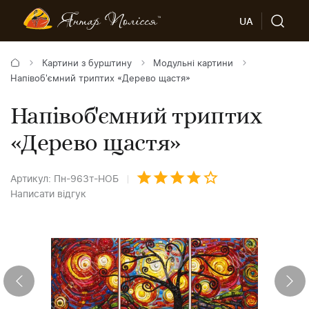
UA
Картини з бурштину
Модульні картини
Напівоб'ємний триптих «Дерево щастя»
Напівоб'ємний триптих
«Дерево щастя»
Артикул: Пн-963т-НОБ
Написати відгук