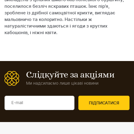
поселилося безліч яскравих пташок. Їхнє пір’я,
зроблене із дрібної самоцвітної крихти, виглядає
мальовничо та колоритно. Настільки ж
натуралістичними здаються і ягоди з круглих
кабошонів, і ніжні квіти.
Слідкуйте за акціями
Ми надсилаємо лише цікаві новини