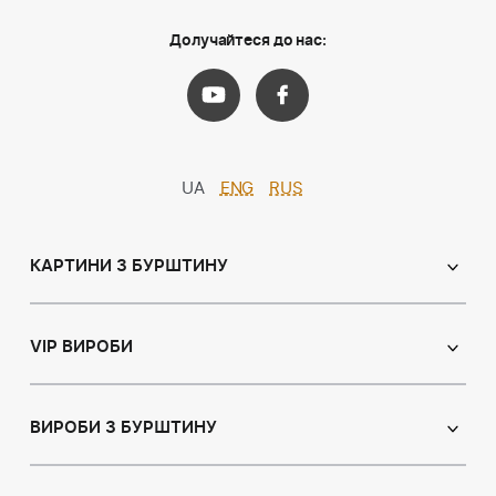
Долучайтеся до нас:
UA
ENG
RUS
КАРТИНИ З БУРШТИНУ
Православні ікони
Іменні ікони
VIP ВИРОБИ
Католицькі ікони
Сувеніри
Панно
Ікони з пластин
ВИРОБИ З БУРШТИНУ
Портрет
Лампи
Намисто з бурштину
Пейзаж