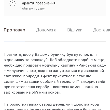
Гарантія повернення
і обміну товару
Про товар
Допомога
Відгуки
Доставк
Прагнете, щоб у Вашому будинку був куточок для
відпочинку та релаксу? Щоб обладнати подібне місце,
необхідно придбати модульну картину «Райський сад»
– милуючись нею, людина занурюється в дивовижний
світ живої природи. Ефект присутності стає ще
сильнішим завдяки особливій технології, використаній
при виготовленні виробу – коштовні камені надійно
зафіксовані на об'ємній основі.
На розлогих гілках старих дерев, чия шорстка кора
викладена з цільних шматочків поліського бурштину,