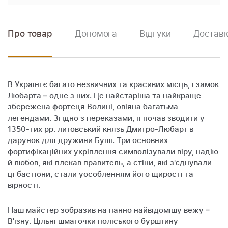
Про товар
Допомога
Відгуки
Доставк
В Україні є багато незвичних та красивих місць, і замок
Любарта – одне з них. Це найстаріша та найкраще
збережена фортеця Волині, овіяна багатьма
легендами. Згідно з переказами, її почав зводити у
1350-тих рр. литовський князь Дмитро-Любарт в
дарунок для дружини Буші. Три основних
фортифікаційних укріплення символізували віру, надію
й любов, які плекав правитель, а стіни, які з'єднували
ці бастіони, стали уособленням його щирості та
вірності.
Наш майстер зобразив на панно найвідомішу вежу –
В'їзну. Цільні шматочки поліського бурштину