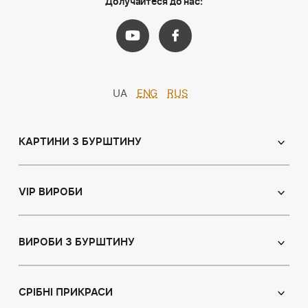
Долучайтеся до нас:
UA
ENG
RUS
КАРТИНИ З БУРШТИНУ
Православні ікони
Іменні ікони
VIP ВИРОБИ
Католицькі ікони
Сувеніри
Панно
Ікони з пластин
ВИРОБИ З БУРШТИНУ
Портрет
Лампи
Намисто з бурштину
Пейзаж
Браслети
СРІБНІ ПРИКРАСИ
Натюрморт