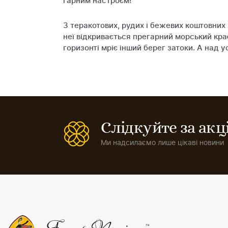
гарним настроєм!
З теракотових, рудих і бежевих коштовних
неї відкривається прегарний морський крає
горизонті мріє інший берег затоки. А над
Слідкуйте за ак
Ми надсилаємо лише цікаві новини