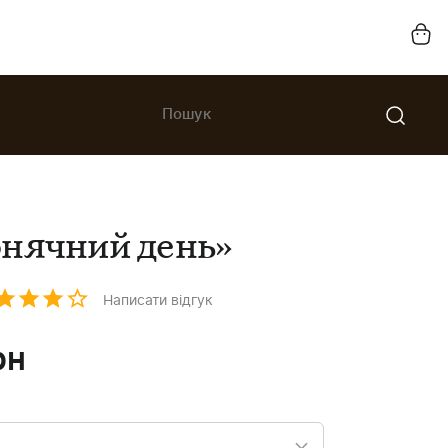
нячний день»
Написати відгук
рн