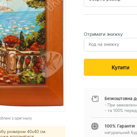
Отримати знижку
Безкоштовна д
- При замовленн
- та 100% перед
облені з оригіналу
100% Гарантія
обу розміром 40х40 см.
натуральний бу
оже відрізнятися.