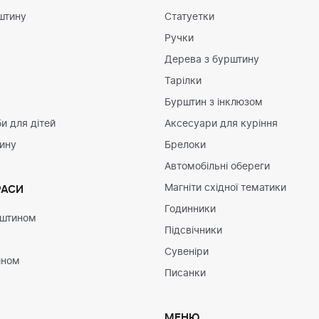
штину
Статуетки
Ручки
Дерева з бурштину
Тарілки
Бурштин з інклюзом
и для дітей
Аксесуари для куріння
тину
Брелоки
Автомобільні обереги
Магніти східної тематики
РАСИ
Годинники
рштином
Підсвічники
Сувеніри
ином
Писанки
МЕНЮ