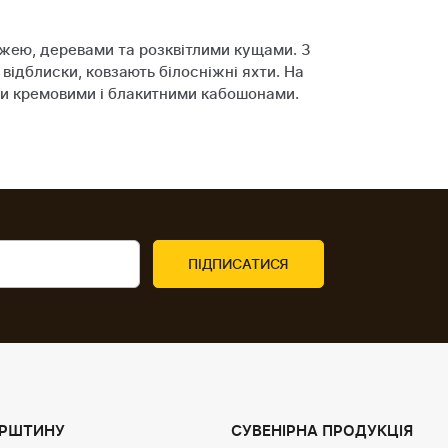
ожею, деревами та розквітлими кущами. З
 відблиски, ковзають білосніжні яхти. На
ими кремовими і блакитними кабошонами.
УРШТИНУ
СУВЕНІРНА ПРОДУКЦІЯ