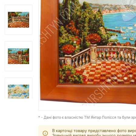
* - Дані фото є власністю ТМ Янтар Полісся та були зр
В карточці товару представлено фото вир
Зовнішній вигляд виробу іншого розміру м