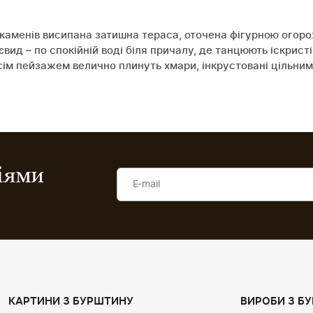
 каменів висипана затишна тераса, оточена фігурною огор
вид – по спокійній воді біля причалу, де танцюють іскристі
 усім пейзажем велично плинуть хмари, інкрустовані цільн
ціями
КАРТИНИ З БУРШТИНУ
ВИРОБИ З Б