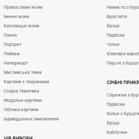
Православні ікони
Намисто з бур
Іменні ікони
Браслети
Католицькі ікони
Броші
Панно
Підвіски
Портрет
Чотки
Пейзаж
Ювелірні вироб
Натюрморт
Персні з бурш
Мисливська тема
Картини з тваринами
СРІБНІ ПРИК
Східна тематика
Сережки з бу
Модульні картини
Підвіски
Об'ємні картини
Колье з буршт
Індивідуальні замовлення
Броші
Каблучки
VIP ВИРОБИ