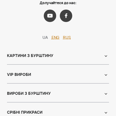
Долучайтеся до нас:
UA
ENG
RUS
КАРТИНИ З БУРШТИНУ
Православні ікони
Іменні ікони
VIP ВИРОБИ
Католицькі ікони
Сувеніри
Панно
Ікони з пластин
ВИРОБИ З БУРШТИНУ
Портрет
Лампи
Намисто з бурштину
Пейзаж
Браслети
СРІБНІ ПРИКРАСИ
Натюрморт