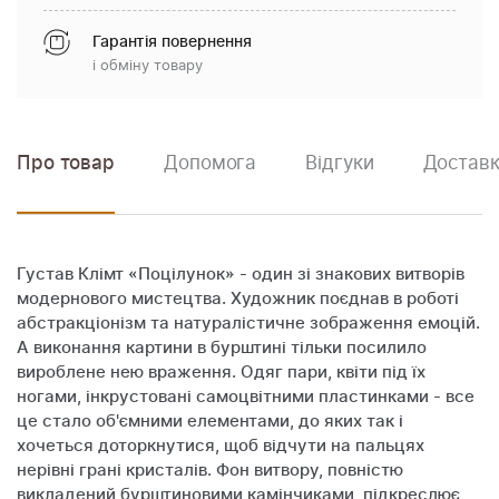
Гарантія повернення
і обміну товару
Про товар
Допомога
Відгуки
Доставк
Густав Клімт «Поцілунок» - один зі знакових витворів
модернового мистецтва. Художник поєднав в роботі
абстракціонізм та натуралістичне зображення емоцій.
А виконання картини в бурштині тільки посилило
вироблене нею враження. Одяг пари, квіти під їх
ногами, інкрустовані самоцвітними пластинками - все
це стало об'ємними елементами, до яких так і
хочеться доторкнутися, щоб відчути на пальцях
нерівні грані кристалів. Фон витвору, повністю
викладений бурштиновими камінчиками, підкреслює