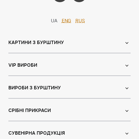
UA
ENG
RUS
КАРТИНИ З БУРШТИНУ
Православні ікони
Іменні ікони
VIP ВИРОБИ
Католицькі ікони
Сувеніри
Панно
Ікони з пластин
ВИРОБИ З БУРШТИНУ
Портрет
Лампи
Намисто з бурштину
Пейзаж
Браслети
СРІБНІ ПРИКРАСИ
Натюрморт
Броші
Мисливська тема
Сережки з бурштином
Підвіски
Картини з тваринами
Підвіски
СУВЕНІРНА ПРОДУКЦІЯ
Чотки