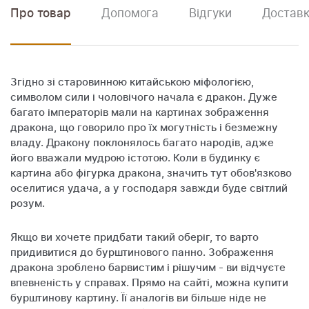
Про товар
Допомога
Відгуки
Доставк
Згідно зі старовинною китайською міфологією,
символом сили і чоловічого начала є дракон. Дуже
багато імператорів мали на картинах зображення
дракона, що говорило про їх могутність і безмежну
владу. Дракону поклонялось багато народів, адже
його вважали мудрою істотою. Коли в будинку є
картина або фігурка дракона, значить тут обов'язково
оселитися удача, а у господаря завжди буде світлий
розум.
Якщо ви хочете придбати такий оберіг, то варто
придивитися до бурштинового панно. Зображення
дракона зроблено барвистим і рішучим - ви відчуєте
впевненість у справах. Прямо на сайті, можна купити
бурштинову картину. Її аналогів ви більше ніде не