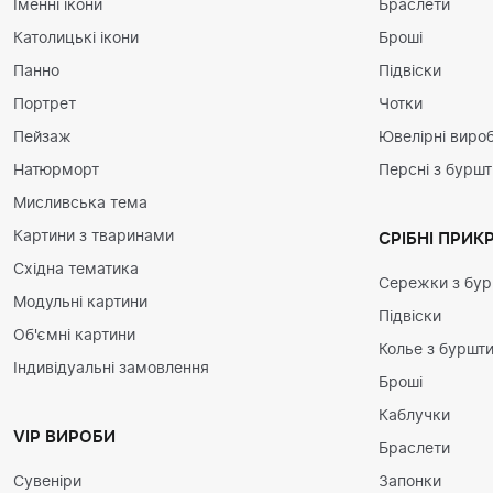
Іменні ікони
Браслети
Католицькі ікони
Броші
Панно
Підвіски
Портрет
Чотки
Пейзаж
Ювелірні вироб
Натюрморт
Персні з бурш
Мисливська тема
Картини з тваринами
СРІБНІ ПРИК
Східна тематика
Сережки з бу
Модульні картини
Підвіски
Об'ємні картини
Колье з буршт
Індивідуальні замовлення
Броші
Каблучки
VIP ВИРОБИ
Браслети
Сувеніри
Запонки