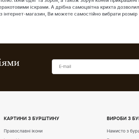
 полю. Їхній одяг та зброя, а також збруя коней прикрашен
ракотовими іскрами. А дрібна самоцвітна крихта дозволила
 інтернет-магазин, Ви можете самостійно вибрати розмір 
ціями
КАРТИНИ З БУРШТИНУ
ВИРОБИ З Б
Православні ікони
Намисто з бур