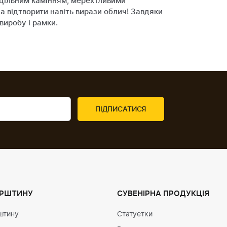
і цільним камінням, мерехтливими
 відтворити навіть вирази облич! Завдяки
виробу і рамки.
УРШТИНУ
СУВЕНІРНА ПРОДУКЦІЯ
штину
Статуетки