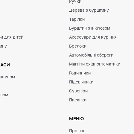
Ручки
Дерева з бурштину
Тарілки
Бурштин з інклюзом
и для дітей
Аксесуари для куріння
тину
Брелоки
Автомобільні обереги
Магніти східної тематики
РАСИ
Годинники
рштином
Підсвічники
Сувеніри
ином
Писанки
МЕНЮ
Про нас