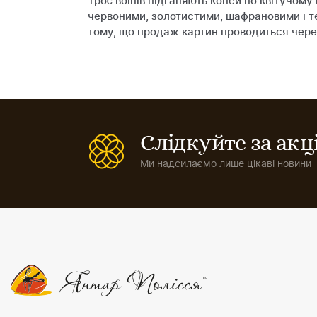
Троє воїнів підганяють коней по квітучому
червоними, золотистими, шафрановими і те
тому, що продаж картин проводиться через
Слідкуйте за ак
Ми надсилаємо лише цікаві новини