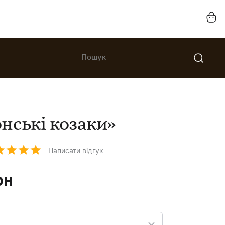
нські козаки»
Написати відгук
рн