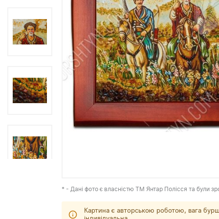
* - Дані фото є власністю ТМ Янтар Полісся та були зр
Картина є авторською роботою, вага бурш
індивідуальна