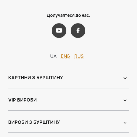
Долучайтеся до нас:
UA
ENG
RUS
КАРТИНИ З БУРШТИНУ
Православні ікони
Іменні ікони
VIP ВИРОБИ
Католицькі ікони
Сувеніри
Панно
Ікони з пластин
ВИРОБИ З БУРШТИНУ
Портрет
Лампи
Намисто з бурштину
Пейзаж