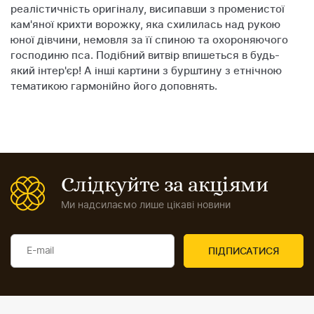
реалістичність оригіналу, висипавши з променистої
кам'яної крихти ворожку, яка схилилась над рукою
юної дівчини, немовля за її спиною та охороняючого
господиню пса. Подібний витвір впишеться в будь-
який інтер'єр! А інші картини з бурштину з етнічною
тематикою гармонійно його доповнять.
Слідкуйте за акціями
Ми надсилаємо лише цікаві новини