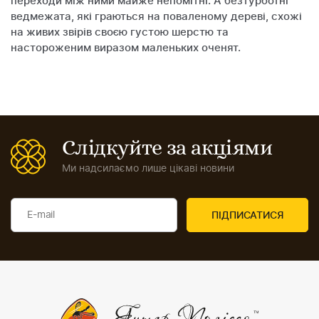
переходи між ними майже непомітні. А безтурботні
ведмежата, які граються на поваленому дереві, схожі
на живих звірів своєю густою шерстю та
настороженим виразом маленьких оченят.
Слідкуйте за акціями
Ми надсилаємо лише цікаві новини