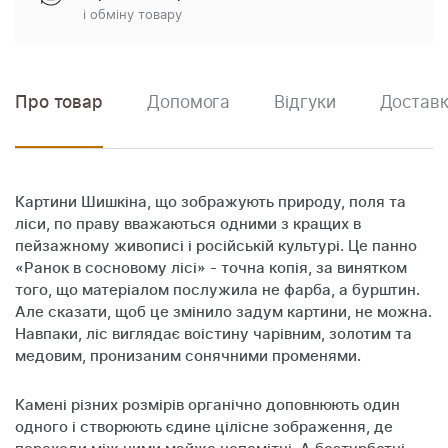
і обміну товару
Про товар
Допомога
Відгуки
Доставк
Картини Шишкіна, що зображують природу, поля та
ліси, по праву вважаються одними з кращих в
пейзажному живописі і російській культурі. Це панно
«Ранок в сосновому лісі» - точна копія, за винятком
того, що матеріалом послужила не фарба, а бурштин.
Але сказати, щоб це змінило задум картини, не можна.
Навпаки, ліс виглядає воістину чарівним, золотим та
медовим, пронизаним сонячними променями.
Камені різних розмірів органічно доповнюють один
одного і створюють єдине цілісне зображення, де