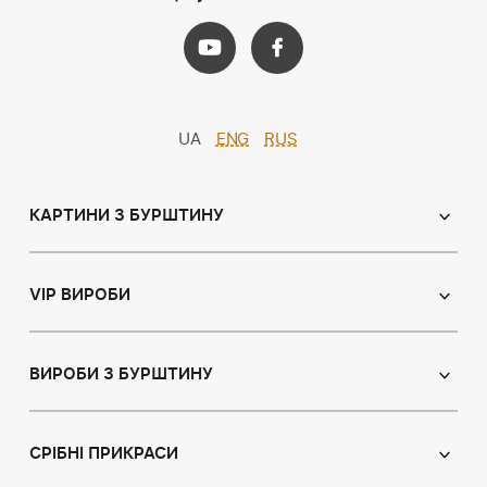
UA
ENG
RUS
КАРТИНИ З БУРШТИНУ
Православні ікони
Іменні ікони
VIP ВИРОБИ
Католицькі ікони
Сувеніри
Панно
Ікони з пластин
ВИРОБИ З БУРШТИНУ
Портрет
Лампи
Намисто з бурштину
Пейзаж
Браслети
СРІБНІ ПРИКРАСИ
Натюрморт
Броші