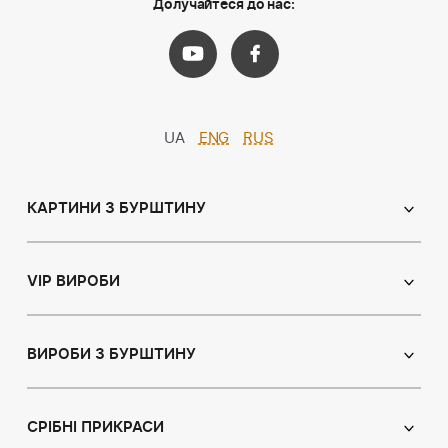
Долучайтеся до нас:
UA
ENG
RUS
КАРТИНИ З БУРШТИНУ
Православні ікони
Іменні ікони
VIP ВИРОБИ
Католицькі ікони
Сувеніри
Панно
Ікони з пластин
ВИРОБИ З БУРШТИНУ
Портрет
Лампи
Намисто з бурштину
Пейзаж
Браслети
СРІБНІ ПРИКРАСИ
Натюрморт