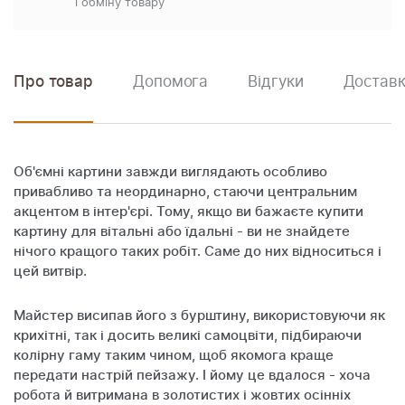
і обміну товару
Про товар
Допомога
Відгуки
Доставк
Об'ємні картини завжди виглядають особливо
привабливо та неординарно, стаючи центральним
акцентом в інтер'єрі. Тому, якщо ви бажаєте купити
картину для вітальні або їдальні - ви не знайдете
нічого кращого таких робіт. Саме до них відноситься і
цей витвір.
Майстер висипав його з бурштину, використовуючи як
крихітні, так і досить великі самоцвіти, підбираючи
колірну гаму таким чином, щоб якомога краще
передати настрій пейзажу. І йому це вдалося - хоча
робота й витримана в золотистих і жовтих осінніх