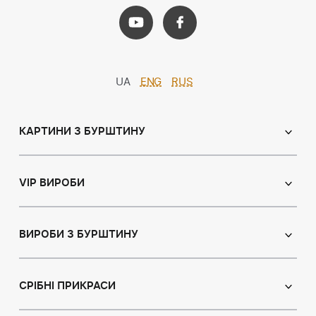
UA
ENG
RUS
КАРТИНИ З БУРШТИНУ
Православні ікони
Іменні ікони
VIP ВИРОБИ
Католицькі ікони
Сувеніри
Панно
Ікони з пластин
ВИРОБИ З БУРШТИНУ
Портрет
Лампи
Намисто з бурштину
Пейзаж
Браслети
СРІБНІ ПРИКРАСИ
Натюрморт
Броші
Мисливська тема
Сережки з бурштином