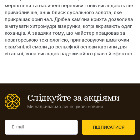
мерехтіння та насичені переливи тонів виглядають ще
привабливіше, аніж блиск сусального золота, яке
прикрашає оригінал. Дрібна кам'яна крихта дозволила
зімітувати хитромудрі візерунки, котрі вкривають одяг
коханців. А завдяки тому, що майстер працював за
новаторською технологією, припасовуючи шматочки
скам'янілої смоли до рельєфної основи картини для
вітальні, вона виглядає надзвичайно цікаво й ефектно.
Слідкуйте за акціями
Ми надсилаємо лише цікаві новини