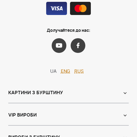
Долучайтеся до нас:
UA
ENG
RUS
КАРТИНИ З БУРШТИНУ
Православні ікони
Іменні ікони
VIP ВИРОБИ
Католицькі ікони
Сувеніри
Панно
Ікони з пластин