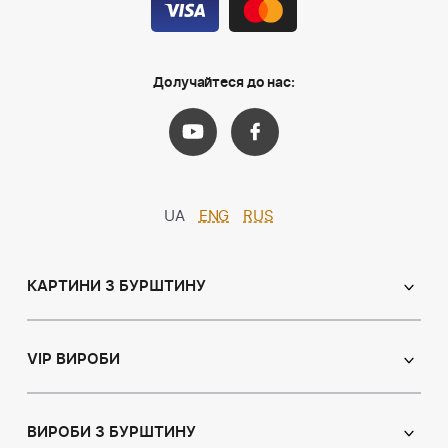
Долучайтеся до нас:
UA
ENG
RUS
КАРТИНИ З БУРШТИНУ
Православні ікони
Іменні ікони
VIP ВИРОБИ
Католицькі ікони
Сувеніри
Панно
Ікони з пластин
ВИРОБИ З БУРШТИНУ
Портрет