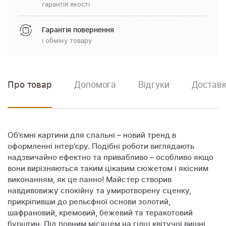
гарантія якості
Гарантія повернення
і обміну товару
Про товар
Допомога
Відгуки
Доставк
Об'ємні картини для спальні – новий тренд в
оформленні інтер'єру. Подібні роботи виглядають
надзвичайно ефектно та привабливо – особливо якщо
вони вирізняються таким цікавим сюжетом і якісним
виконанням, як це панно! Майстер створив
навдивовижу спокійну та умиротворену сценку,
прикріпивши до рельєфної основи золотий,
шафрановий, кремовий, бежевий та теракотовий
бурштин. Під повним місяцем на гілці квітучої вишні