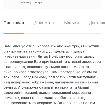
і обміну товару
Про товар
Допомога
Відгуки
Доставк
Вам імпонує стиль «прованс» або «кантрі», і Ви хотіли
б витримати в такому ж дусі декор для дому?
Інтернет-магазин «Янтар Полісся» посприяє цьому,
запропонувавши Вам оригінальні та стильні аксесуари
- наприклад, показане тут миле панно. Майстер
виконав його з застосуванням новаторської об'ємної
технології, завдяки чому пелюстки квітів виступають
над поверхнею зображення, нагадуючи незвичайний
рельєф. А блискуча самоцвітна крихта та більші
дорогоцінні камені, якими прикрашені серцевини
ромашок, ваза і фон, надають роботі жвавість,
експресивність та яскравість. Зв'язавшись з нашим