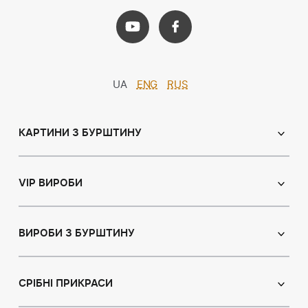
UA
ENG
RUS
КАРТИНИ З БУРШТИНУ
Православні ікони
Іменні ікони
VIP ВИРОБИ
Католицькі ікони
Сувеніри
Панно
Ікони з пластин
ВИРОБИ З БУРШТИНУ
Портрет
Лампи
Намисто з бурштину
Пейзаж
Браслети
СРІБНІ ПРИКРАСИ
Натюрморт
Броші
Мисливська тема