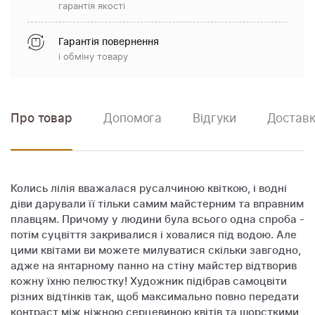
гарантія якості
Гарантія повернення
і обміну товару
Про товар
Допомога
Відгуки
Доставк
Колись лілія вважалася русалчиною квіткою, і водні
діви дарували її тільки самим майстерним та вправним
плавцям. Причому у людини була всього одна спроба -
потім суцвіття закривалися і ховалися під водою. Але
цими квітами ви можете милуватися скільки завгодно,
адже на янтарному панно на стіну майстер відтворив
кожну їхню пелюстку! Художник підібрав самоцвіти
різних відтінків так, щоб максимально повно передати
контраст між ніжною серцевиною квітів та шорсткими