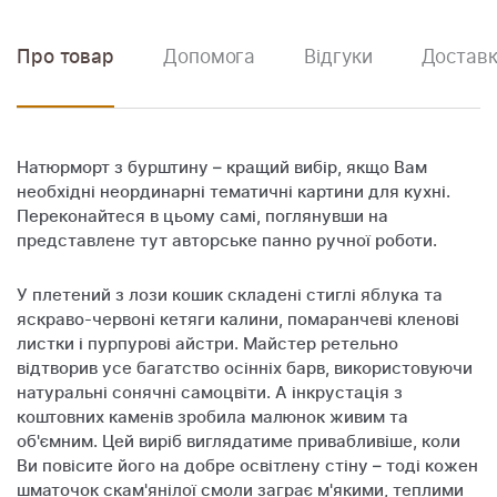
Про товар
Допомога
Відгуки
Доставк
Натюрморт з бурштину – кращий вибір, якщо Вам
необхідні неординарні тематичні картини для кухні.
Переконайтеся в цьому самі, поглянувши на
представлене тут авторське панно ручної роботи.
У плетений з лози кошик складені стиглі яблука та
яскраво-червоні кетяги калини, помаранчеві кленові
листки і пурпурові айстри. Майстер ретельно
відтворив усе багатство осінніх барв, використовуючи
натуральні сонячні самоцвіти. А інкрустація з
коштовних каменів зробила малюнок живим та
об'ємним. Цей виріб виглядатиме привабливіше, коли
Ви повісите його на добре освітлену стіну – тоді кожен
шматочок скам'янілої смоли заграє м'якими, теплими