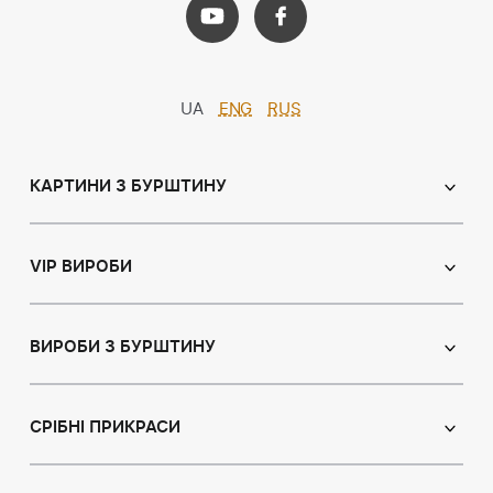
UA
ENG
RUS
КАРТИНИ З БУРШТИНУ
Православні ікони
Іменні ікони
VIP ВИРОБИ
Католицькі ікони
Сувеніри
Панно
Ікони з пластин
ВИРОБИ З БУРШТИНУ
Портрет
Лампи
Намисто з бурштину
Пейзаж
Браслети
СРІБНІ ПРИКРАСИ
Натюрморт
Броші
Мисливська тема
Сережки з бурштином
Підвіски