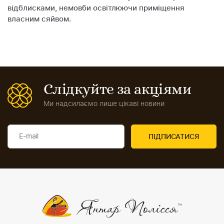
відблисками, немовби освітлюючи приміщення
власним сяйвом.
Слідкуйте за акціями
Ми надсилаємо лише цікаві новини