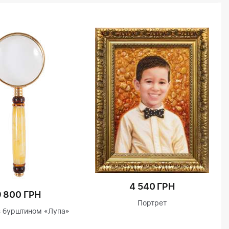
4 540 ГРН
9 800 ГРН
Портрет
з бурштином «Лупа»