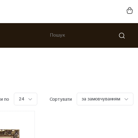
24
за замовчуванням
и по
Сортувати