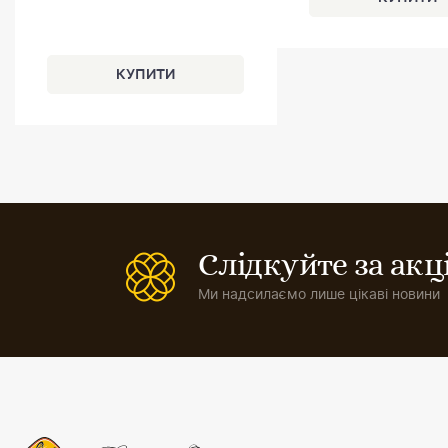
Слідкуйте за ак
Ми надсилаємо лише цікаві новини