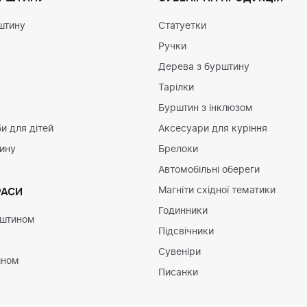
штину
Статуетки
Ручки
Дерева з бурштину
Тарілки
Бурштин з інклюзом
и для дітей
Аксесуари для куріння
тину
Брелоки
Автомобільні обереги
Магніти східної тематики
РАСИ
Годинники
рштином
Підсвічники
Сувеніри
ином
Писанки