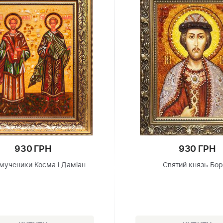
930 ГРН
930 ГРН
 мученики Косма і Даміан
Святий князь Бо