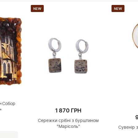
NEW
NEW
 «Собор
»
1 870 ГРН
Сережки срібні з бурштином
"Марісоль"
Сувенір 