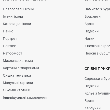
Православні ікони
Намисто з бур
Іменні ікони
Браслети
Католицькі ікони
Броші
Панно
Підвіски
Портрет
Чотки
Пейзаж
Ювелірні вироб
Натюрморт
Персні з бурш
Мисливська тема
Картини з тваринами
СРІБНІ ПРИК
Східна тематика
Сережки з бу
Модульні картини
Підвіски
Об'ємні картини
Колье з буршт
Індивідуальні замовлення
Броші
Каблучки