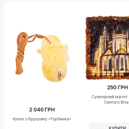
250 ГРН
Сувенірний магніт
Святого Віта
2 040 ГРН
Кулон з бурштину «Торбинка»