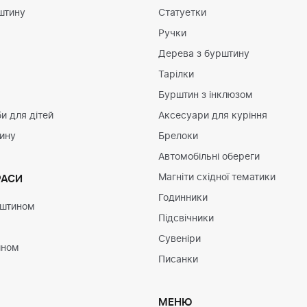
штину
Статуетки
Ручки
Дерева з бурштину
Тарілки
Бурштин з інклюзом
и для дітей
Аксесуари для куріння
тину
Брелоки
Автомобільні обереги
Магніти східної тематики
РАСИ
Годинники
рштином
Підсвічники
Сувеніри
ином
Писанки
МЕНЮ