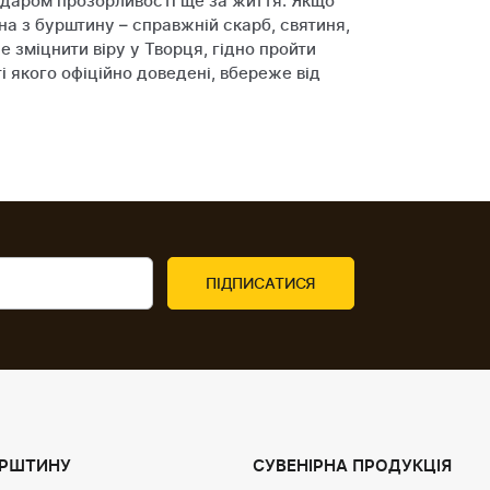
й даром прозорливості ще за життя. Якщо
на з бурштину – справжній скарб, святиня,
зміцнити віру у Творця, гідно пройти
і якого офіційно доведені, вбереже від
УРШТИНУ
СУВЕНІРНА ПРОДУКЦІЯ