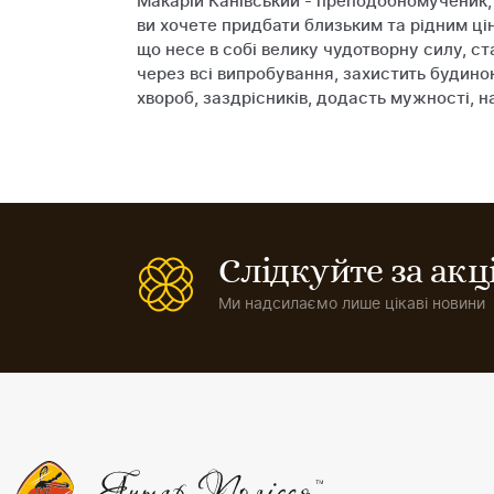
Макарій Канівський - преподобномученик, я
ви хочете придбати близьким та рідним цін
що несе в собі велику чудотворну силу, с
через всі випробування, захистить будинок
хвороб, заздрісників, додасть мужності, н
Слідкуйте за ак
Ми надсилаємо лише цікаві новини