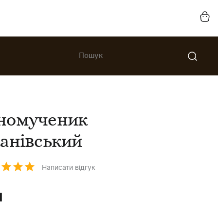
номученик
анівський
Написати відгук
н