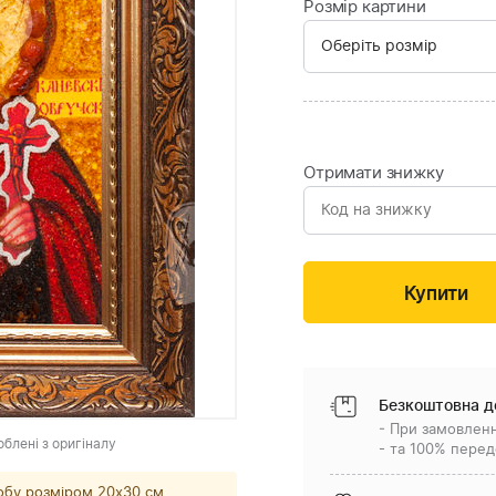
Розмір картини
Отримати знижку
Безкоштовна д
- При замовленн
облені з оригіналу
- та 100% перед
обу розміром 20x30 см.