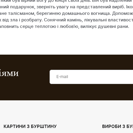
кий був вірний Богу до кінця своїх днів. Він був наділени
ний подарунок, зверніть увагу на представлений виріб. Іко
тане талісманом, берегинею домашнього вогнища. Допоможе 
 від зла і розбрату. Сонячний камінь, лікувальні властивост
аповнить серце теплотою і любов’ю, вилікує душевні рани.
ціями
КАРТИНИ З БУРШТИНУ
ВИРОБИ З Б