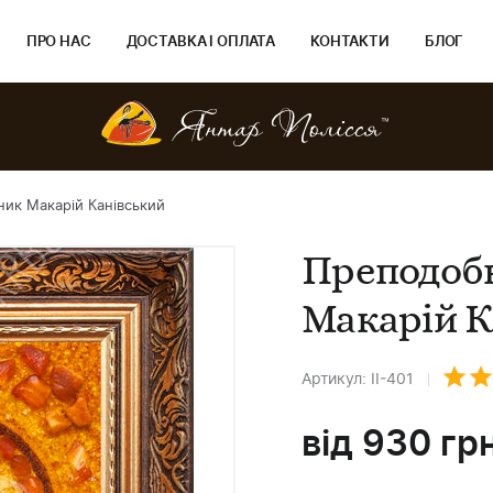
ПРО НАС
ДОСТАВКА І ОПЛАТА
КОНТАКТИ
БЛОГ
ик Макарій Канівський
Преподоб
Макарій К
Артикул: ІІ-401
від
930
гр