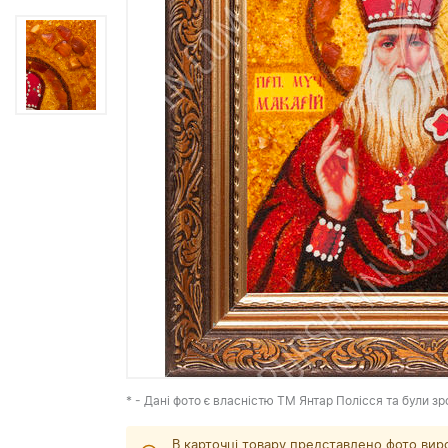
* - Дані фото є власністю ТМ Янтар Полісся та були зр
В карточці товару представлено фото вир