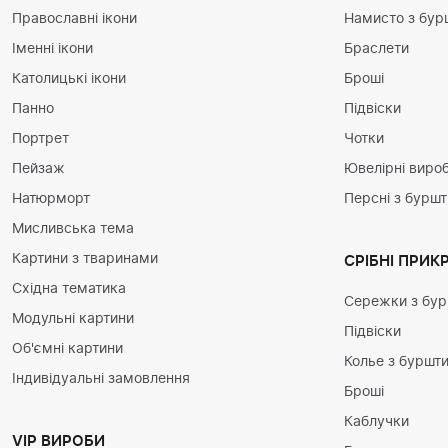
Православні ікони
Намисто з бур
Іменні ікони
Браслети
Католицькі ікони
Броші
Панно
Підвіски
Портрет
Чотки
Пейзаж
Ювелірні вироб
Натюрморт
Персні з бурш
Мисливська тема
Картини з тваринами
СРІБНІ ПРИК
Східна тематика
Сережки з бу
Модульні картини
Підвіски
Об'ємні картини
Колье з буршт
Індивідуальні замовлення
Броші
Каблучки
VIP ВИРОБИ