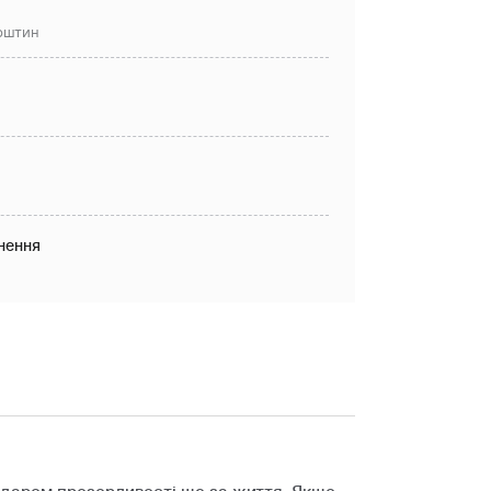
рштин
нення