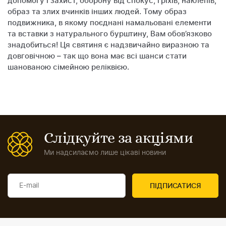
допомогу і захист, оборону від спокус, гріхів, наклепів,
образ та злих вчинків інших людей. Тому образ
подвижника, в якому поєднані намальовані елементи
та вставки з натурального бурштину, Вам обов’язково
знадобиться! Ця святиня є надзвичайно виразною та
довговічною – так що вона має всі шанси стати
шанованою сімейною реліквією.
Слідкуйте за акціями
Ми надсилаємо лише цікаві новини