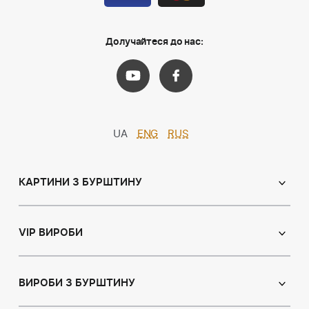
Долучайтеся до нас:
UA
ENG
RUS
КАРТИНИ З БУРШТИНУ
Православні ікони
Іменні ікони
VIP ВИРОБИ
Католицькі ікони
Сувеніри
Панно
Ікони з пластин
ВИРОБИ З БУРШТИНУ
Портрет
Лампи