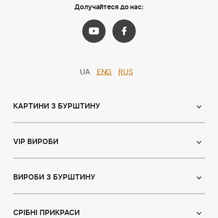
Долучайтеся до нас:
UA
ENG
RUS
КАРТИНИ З БУРШТИНУ
Православні ікони
Іменні ікони
VIP ВИРОБИ
Католицькі ікони
Сувеніри
Панно
Ікони з пластин
ВИРОБИ З БУРШТИНУ
Портрет
Лампи
Намисто з бурштину
Пейзаж
Браслети
СРІБНІ ПРИКРАСИ
Натюрморт