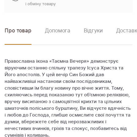
і обміну товару
Про товар
Допомога
Відгуки
Доставк
Православна ікона «Таємна Вечеря» демонструє
віруючим останню спільну трапезу Ісуса Христа та
Його апостолів. У цей вечір Син Божий дав
найважливіші настанови своїм послідовникам,
сповістивши їм благу новину про вічне життя. Тому,
схиляючись перед показаною тут об'ємною реліквією,
вручну висипаною з самоцвітної крихти та цільних
шматочків поліського бурштину, Ви відчуєте вдячність
і любов до Господа, глибше осмислите свої почуття та
думки, вбережете себе від нерозважливих і
нечестивих вчинків, гріхів та спокус, позбавитесь від
сумнівів і коливань.