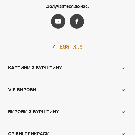
Долучайтеся до нас:
UA
ENG
RUS
КАРТИНИ З БУРШТИНУ
Православні ікони
Іменні ікони
VIP ВИРОБИ
Католицькі ікони
Сувеніри
Панно
Ікони з пластин
ВИРОБИ З БУРШТИНУ
Портрет
Лампи
Намисто з бурштину
Пейзаж
Браслети
СРІБНІ ПРИКРАСИ
Натюрморт