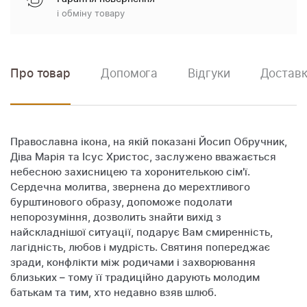
і обміну товару
Про товар
Допомога
Відгуки
Доставк
Православна ікона, на якій показані Йосип Обручник,
Діва Марія та Ісус Христос, заслужено вважається
небесною захисницею та хоронителькою сім'ї.
Сердечна молитва, звернена до мерехтливого
бурштинового образу, допоможе подолати
непорозуміння, дозволить знайти вихід з
найскладнішої ситуації, подарує Вам смиренність,
лагідність, любов і мудрість. Святиня попереджає
зради, конфлікти між родичами і захворювання
близьких – тому її традиційно дарують молодим
батькам та тим, хто недавно взяв шлюб.