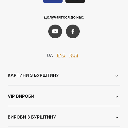
Долучайтеся до нас:
UA
ENG
RUS
КАРТИНИ З БУРШТИНУ
Православні ікони
Іменні ікони
VIP ВИРОБИ
Католицькі ікони
Сувеніри
Панно
Ікони з пластин
ВИРОБИ З БУРШТИНУ
Портрет
Лампи