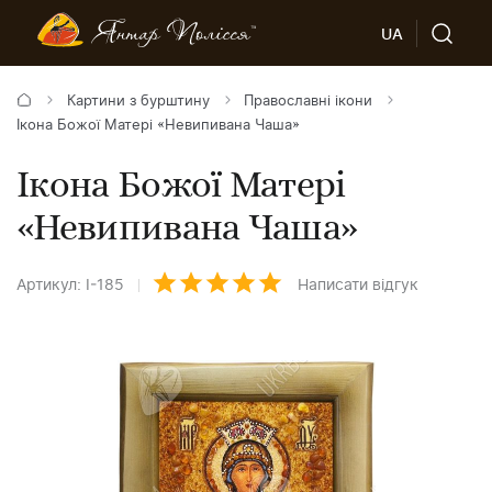
UA
Картини з бурштину
Православні ікони
Ікона Божої Матері «Невипивана Чаша»
Ікона Божої Матері
«Невипивана Чаша»
Артикул: І-185
Написати відгук