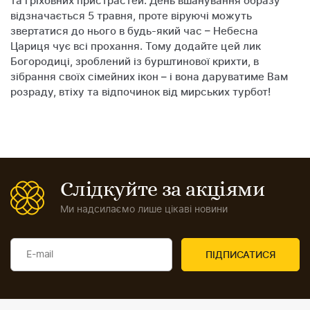
та гріховних пристрастей. День вшанування образу
відзначається 5 травня, проте віруючі можуть
звертатися до нього в будь-який час – Небесна
Цариця чує всі прохання. Тому додайте цей лик
Богородиці, зроблений із бурштинової крихти, в
зібрання своїх сімейних ікон – і вона даруватиме Вам
розраду, втіху та відпочинок від мирських турбот!
Слідкуйте за акціями
Ми надсилаємо лише цікаві новини