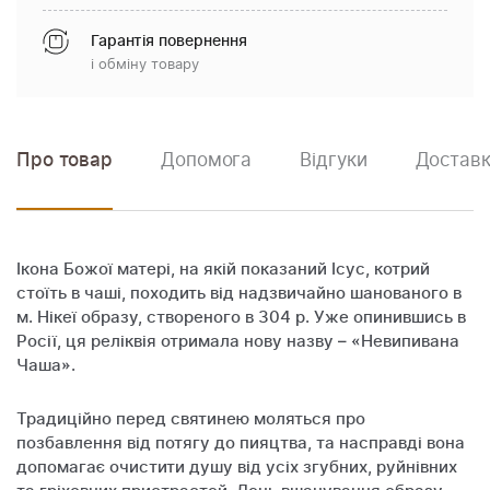
Гарантія повернення
і обміну товару
Про товар
Допомога
Відгуки
Доставк
Ікона Божої матері, на якій показаний Ісус, котрий
стоїть в чаші, походить від надзвичайно шанованого в
м. Нікеї образу, створеного в 304 р. Уже опинившись в
Росії, ця реліквія отримала нову назву – «Невипивана
Чаша».
Традиційно перед святинею моляться про
позбавлення від потягу до пияцтва, та насправді вона
допомагає очистити душу від усіх згубних, руйнівних