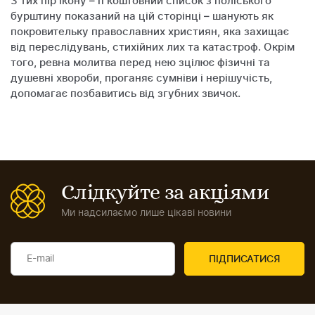
З тих пір ікону – її коштовний список з поліського
бурштину показаний на цій сторінці – шанують як
покровительку православних християн, яка захищає
від переслідувань, стихійних лих та катастроф. Окрім
того, ревна молитва перед нею зцілює фізичні та
душевні хвороби, проганяє сумніви і нерішучість,
допомагає позбавитись від згубних звичок.
Слідкуйте за акціями
Ми надсилаємо лише цікаві новини