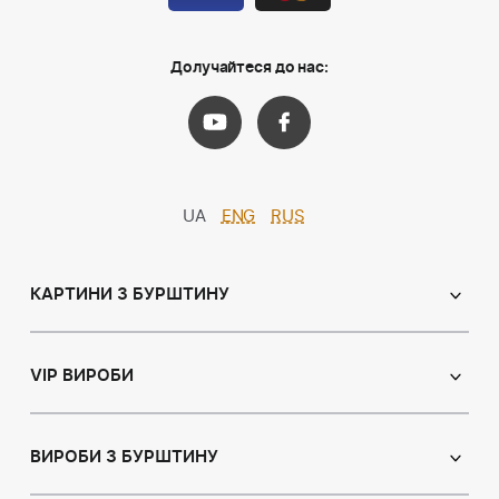
Долучайтеся до нас:
UA
ENG
RUS
КАРТИНИ З БУРШТИНУ
Православні ікони
Іменні ікони
VIP ВИРОБИ
Католицькі ікони
Сувеніри
Панно
Ікони з пластин
ВИРОБИ З БУРШТИНУ
Портрет
Лампи