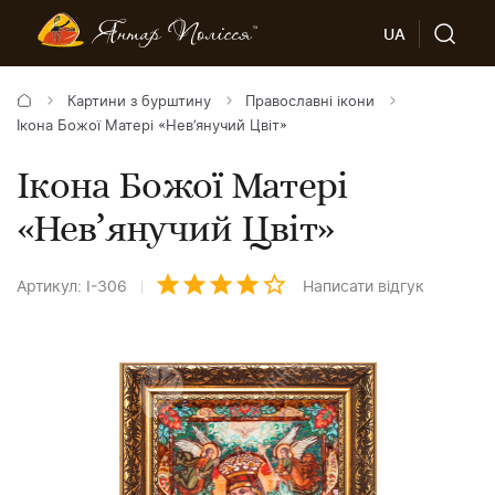
UA
Картини з бурштину
Православні ікони
Ікона Божої Матері «Нев’янучий Цвіт»
Ікона Божої Матері
«Нев’янучий Цвіт»
Артикул: І-306
Написати відгук