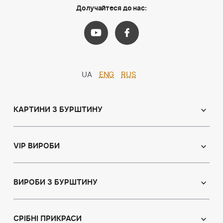
Долучайтеся до нас:
UA
ENG
RUS
КАРТИНИ З БУРШТИНУ
Православні ікони
Іменні ікони
VIP ВИРОБИ
Католицькі ікони
Сувеніри
Панно
Ікони з пластин
ВИРОБИ З БУРШТИНУ
Портрет
Лампи
Намисто з бурштину
Пейзаж
Браслети
СРІБНІ ПРИКРАСИ
Натюрморт