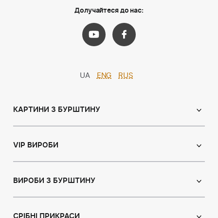
Долучайтеся до нас:
UA
ENG
RUS
КАРТИНИ З БУРШТИНУ
Православні ікони
Іменні ікони
VIP ВИРОБИ
Католицькі ікони
Сувеніри
Панно
Ікони з пластин
ВИРОБИ З БУРШТИНУ
Портрет
Лампи
Намисто з бурштину
Пейзаж
Браслети
СРІБНІ ПРИКРАСИ
Натюрморт