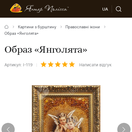
UA
Картини з бурштину
Православні ікони
Образ «Янголята»
Образ «Янголята»
Артикул: І-119
Написати відгук