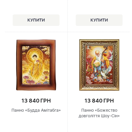
13 840 ГРН
13 840 ГРН
Панно «Будда Амітабга»
Панно «Божество
довголіття Шоу-Сін»