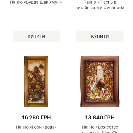
Панно «Будда Шак'ямуні»
Панно «Півень в
китайському живописі»
16 280 ГРН
13 840 ГРН
Панно «Гори і вода»
Панно «Божество
довголіття Шоу-Сін»