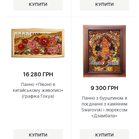
16 280 ГРН
Панно «Півонії в
9 300 ГРН
китайському живописі»
(графіка Гохуа)
Панно з бурштином в
поєднанні з камінням
Swarovski і люрексом
«Дзамбала»