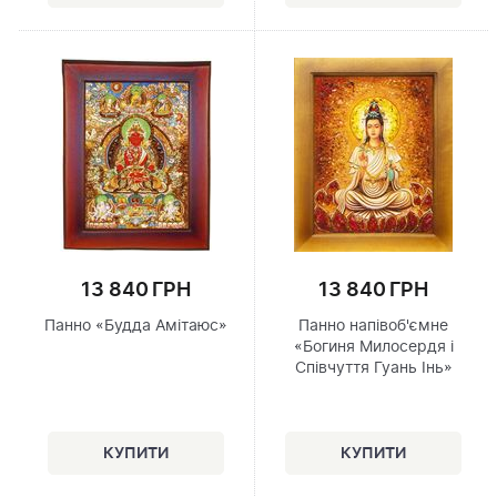
13 840 ГРН
13 840 ГРН
Панно «Будда Амітаюс»
Панно напівоб'ємне
«Богиня Милосердя і
Співчуття Гуань Інь»