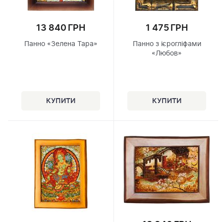
13 840 ГРН
1 475 ГРН
Панно «Зелена Тара»
Панно з ієрогліфами
«Любов»