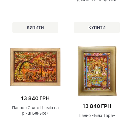
13 840 ГРН
13 840 ГРН
Панно «Свято Цінмін на
річці Бяньхе»
Панно «Біла Тара»