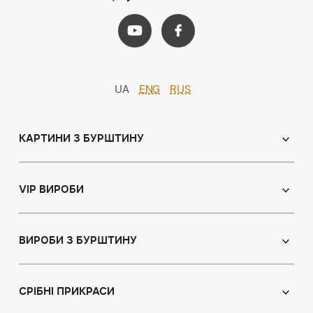
UA
ENG
RUS
КАРТИНИ З БУРШТИНУ
Православні ікони
Іменні ікони
VIP ВИРОБИ
Католицькі ікони
Сувеніри
Панно
Ікони з пластин
ВИРОБИ З БУРШТИНУ
Портрет
Лампи
Намисто з бурштину
Пейзаж
Браслети
СРІБНІ ПРИКРАСИ
Натюрморт
Броші