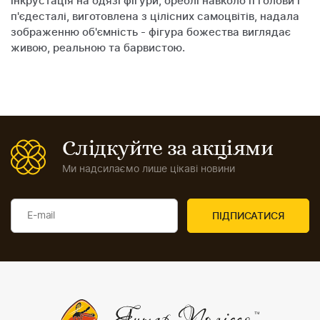
інкрустація на одязі фігури, ореолі навколо її голови і
п'єдесталі, виготовлена з цілісних самоцвітів, надала
зображенню об'ємність - фігура божества виглядає
живою, реальною та барвистою.
Слідкуйте за акціями
Ми надсилаємо лише цікаві новини