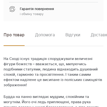
Гарантія повернення
і обміну товару
Про товар
Допомога
Відгуки
Доставк
На Сході існує традиція споруджувати величезні
фігури божеств – вважається, що, милуючись
подібними статуями, людина віднаходить душевний
спокій, гармонію та просвітлення. І таким самим
ефектом наділене це висипане із поліських самоцвітів
зображення!
Будда на панно виглядає мудрим, спокійним та
могутнім. Його очі ледь приплющені, права рука