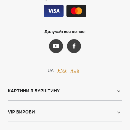
Долучайтеся до нас:
UA
ENG
RUS
КАРТИНИ З БУРШТИНУ
Православні ікони
Іменні ікони
VIP ВИРОБИ
Католицькі ікони
Сувеніри
Панно