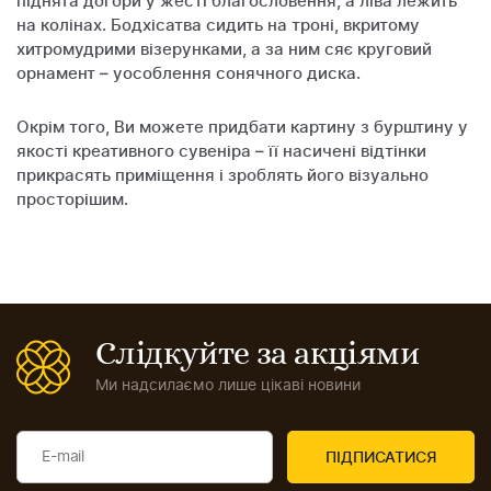
піднята догори у жесті благословення, а ліва лежить
на колінах. Бодхісатва сидить на троні, вкритому
хитромудрими візерунками, а за ним сяє круговий
орнамент – уособлення сонячного диска.
Окрім того, Ви можете придбати картину з бурштину у
якості креативного сувеніра – її насичені відтінки
прикрасять приміщення і зроблять його візуально
просторішим.
Слідкуйте за акціями
Ми надсилаємо лише цікаві новини