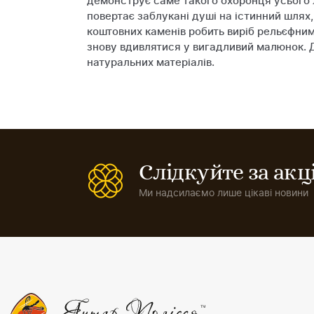
демонструє саме такого охоронця усього лю
повертає заблукані душі на істинний шлях, 
коштовних каменів робить виріб рельєфним
знову вдивлятися у вигадливий малюнок. До
натуральних матеріалів.
Слідкуйте за ак
Ми надсилаємо лише цікаві новини