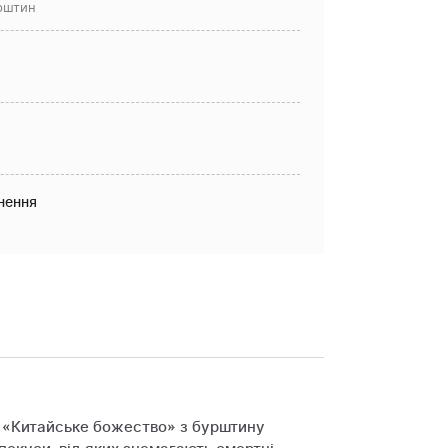
рштин
нення
но «Китайське божество» з бурштину