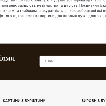
дства – Синього Ачалу. Він усуває всі перешкоди, зло і с
проганяє заздрість, невігластво та дурість. Поєднання іскр
, живим та глибоким, а акуратність, з якою зображені всі 
 того ж, такі ефектні картини для вітальні дуже довговічн
ціями
КАРТИНИ З БУРШТИНУ
ВИРОБИ З Б