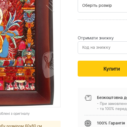
Отримати знижку
Безкоштовна д
- При замовленн
- та 100% перед
облені з оригіналу
100% Гарантія
обу розміром 60x80 см.