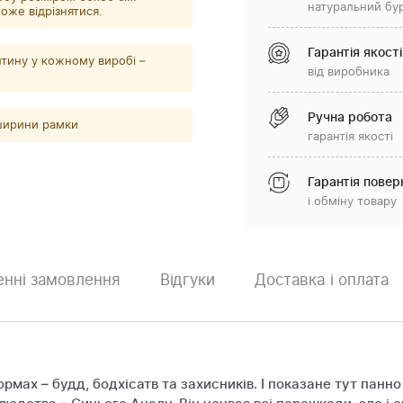
натуральний бу
оже відрізнятися.
Гарантія якості
тину у кожному виробі –
від виробника
Ручна робота
 ширини рамки
гарантія якості
Гарантія повер
і обміну товару
нні замовлення
Відгуки
Доставка і оплата
ормах – будд, бодхісатв та захисників. І показане тут пан