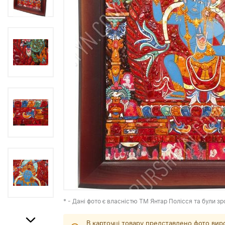
* - Дані фото є власністю ТМ Янтар Полісся та були зр
В карточці товару представлено фото вир