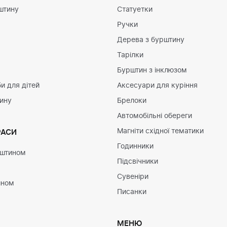
штину
Статуетки
Ручки
Дерева з бурштину
Тарілки
Бурштин з інклюзом
и для дітей
Аксесуари для куріння
тину
Брелоки
Автомобільні обереги
Магніти східної тематики
РАСИ
Годинники
рштином
Підсвічники
Сувеніри
ином
Писанки
МЕНЮ