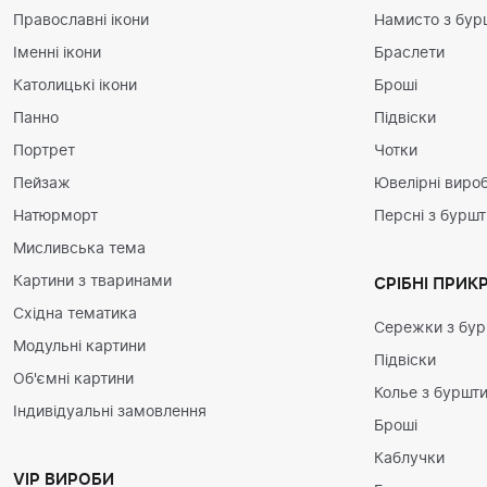
Православні ікони
Намисто з бур
Іменні ікони
Браслети
Католицькі ікони
Броші
Панно
Підвіски
Портрет
Чотки
Пейзаж
Ювелірні вироб
Натюрморт
Персні з бурш
Мисливська тема
Картини з тваринами
СРІБНІ ПРИК
Східна тематика
Сережки з бу
Модульні картини
Підвіски
Об'ємні картини
Колье з буршт
Індивідуальні замовлення
Броші
Каблучки
VIP ВИРОБИ