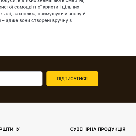
покуси, від яких знемагають смертні,
истої самоцвітної крихти і цільних
деталі, захоплює, примушуючи знову й
і – адже вони створені вручну з
УРШТИНУ
СУВЕНІРНА ПРОДУКЦІЯ