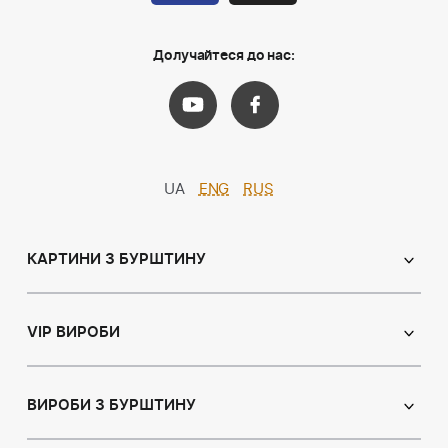
Долучайтеся до нас:
UA
ENG
RUS
КАРТИНИ З БУРШТИНУ
Православні ікони
Іменні ікони
VIP ВИРОБИ
Католицькі ікони
Сувеніри
Панно
Ікони з пластин
ВИРОБИ З БУРШТИНУ
Портрет
Лампи
Намисто з бурштину