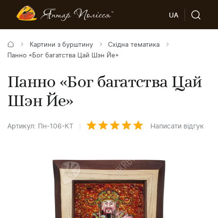
UA
Картини з бурштину
Східна тематика
Панно «Бог багатства Цай Шэн Йе»
Панно «Бог багатства Цай
Шэн Йе»
Артикул: Пн-106-КТ
Написати відгук