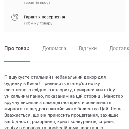
гарантія якості
Гарантія повернення
і обміну товару
Про товар
Допомога
Відгуки
Доставк
Підшукуєте стильний і небанальний декор для
будинку в Києві? Привнесіть в інтер'єр нотку
екзотичного східного колориту, прикрасивши стіну
унікальним панно, показаним на цій сторінці. Майстер
вручну висипав з самоцвітної крихти зовнішність
мирного та щедрого китайського божества Цай Шеня.
Вважається, що він приносить процвітання, захищає
від бідності, розорення, криз і конкурентів, сприяє
успіху в справах та професійному зростанню.