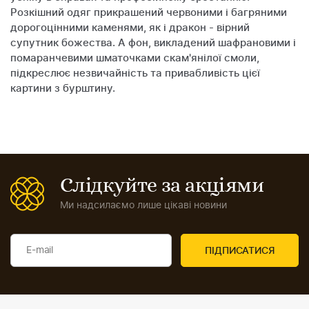
Розкішний одяг прикрашений червоними і багряними
дорогоцінними каменями, як і дракон - вірний
супутник божества. А фон, викладений шафрановими і
помаранчевими шматочками скам'янілої смоли,
підкреслює незвичайність та привабливість цієї
картини з бурштину.
Слідкуйте за акціями
Ми надсилаємо лише цікаві новини