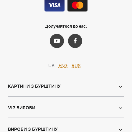
Долучайтеся до нас:
UA
ENG
RUS
КАРТИНИ З БУРШТИНУ
Православні ікони
Іменні ікони
VIP ВИРОБИ
Католицькі ікони
Сувеніри
Панно
Ікони з пластин
ВИРОБИ З БУРШТИНУ