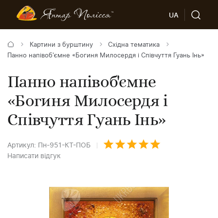
UA
Картини з бурштину
Східна тематика
Панно напівоб'ємне «Богиня Милосердя і Співчуття Гуань Інь»
Панно напівоб'ємне
«Богиня Милосердя і
Співчуття Гуань Інь»
Артикул: Пн-951-КТ-ПОБ
Написати відгук