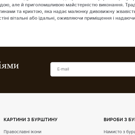
ндою, але й приголомшливою майстерністю виконання. Тра
нами та крихтою, яка надає малюнку дивовижну жвавість, 
стіні вітальні або їдальні, оживляючи приміщення і надаюч
ціями
КАРТИНИ З БУРШТИНУ
ВИРОБИ З Б
Православні ікони
Намисто з бур