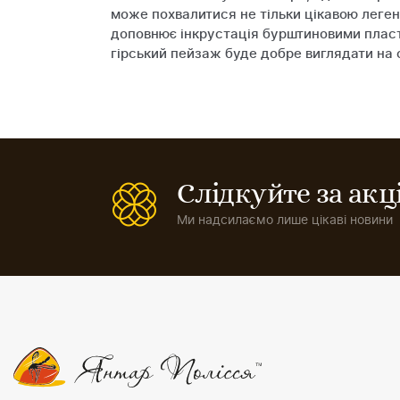
може похвалитися не тільки цікавою леге
доповнює інкрустація бурштиновими пласти
гірський пейзаж буде добре виглядати на 
Слідкуйте за ак
Ми надсилаємо лише цікаві новини