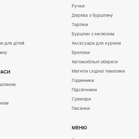
Ручки
Дерева з бурштину
Тарілки
Бурштин з інклюзом
и для дітей
Аксесуари для куріння
тину
Брелоки
Автомобільні обереги
Магніти східної тематики
РАСИ
Годинники
рштином
Підсвічники
Сувеніри
ином
Писанки
МЕНЮ