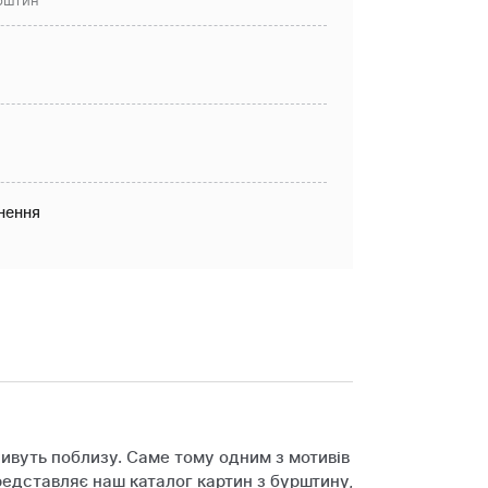
рштин
нення
живуть поблизу. Саме тому одним з мотивів
редставляє наш каталог картин з бурштину,