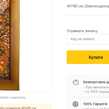
40*80 см, Широка деко
Отримати знижку
Безкоштовна д
- При замовленн
- та 100% перед
облені з оригіналу
100% Гарантія
обу розміром 40х80 см.