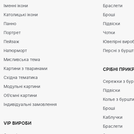
Іменні ікони
Браслети
Католицькі ікони
Броші
Панно
Підвіски
Портрет
Чотки
Пейзаж
Ювелірні вироб
Натюрморт
Персні з бурш
Мисливська тема
Картини з тваринами
СРІБНІ ПРИК
Східна тематика
Сережки з бу
Модульні картини
Підвіски
Об'ємні картини
Колье з буршт
Індивідуальні замовлення
Броші
Каблучки
VIP ВИРОБИ
Браслети