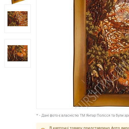
* - Дані фото є власністю ТМ Янтар Полісся та були зр
В карточці товару представлено фото вир