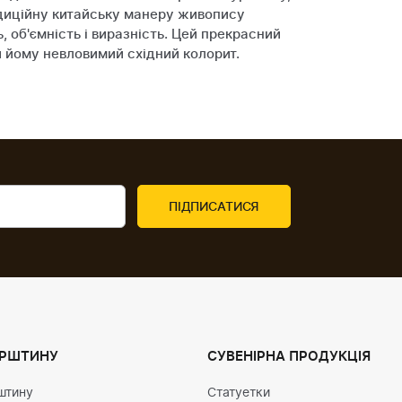
диційну китайську манеру живопису
об'ємність і виразність. Цей прекрасний
и йому невловимий східний колорит.
УРШТИНУ
СУВЕНІРНА ПРОДУКЦІЯ
штину
Статуетки