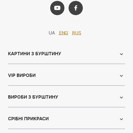
UA
ENG
RUS
КАРТИНИ З БУРШТИНУ
Православні ікони
Іменні ікони
VIP ВИРОБИ
Католицькі ікони
Сувеніри
Панно
Ікони з пластин
ВИРОБИ З БУРШТИНУ
Портрет
Лампи
Намисто з бурштину
Пейзаж
Браслети
СРІБНІ ПРИКРАСИ
Натюрморт
Броші
Мисливська тема
Сережки з бурштином