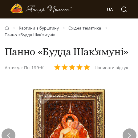
UA
Картини з бурштину
Східна тематика
Панно «Будда Шак'ямуні»
Панно «Будда Шак'ямуні»
Артикул: Пн-169-Кт
Написати відгук