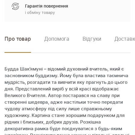
Гарантія повернення
і обміну товару
Про товар
Допомога
Відгуки
Доставк
Будда Шак’ямуні – відомий духовний вчитель, який є
засновником буддизму. Йому була властива таємнича
мудрість, розгадати та вивчити яку прагнуть до цього
дня. Представлений виріб у всій красі відображає
Великого Вчителя. Автор постарався на славу при
створенні шедевра, адже настільки точно передати
чудову атмосферу під силу лише справжньому
художнику. Картина стане хорошим подарунком для
рідних і близьких, добрих друзів. Розкішна
декоративна рамка буде поєднуватися з будь-яким