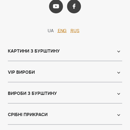
UA
ENG
RUS
КАРТИНИ З БУРШТИНУ
Православні ікони
Іменні ікони
VIP ВИРОБИ
Католицькі ікони
Сувеніри
Панно
Ікони з пластин
ВИРОБИ З БУРШТИНУ
Портрет
Лампи
Намисто з бурштину
Пейзаж
Браслети
СРІБНІ ПРИКРАСИ
Натюрморт
Броші
Мисливська тема
Сережки з бурштином