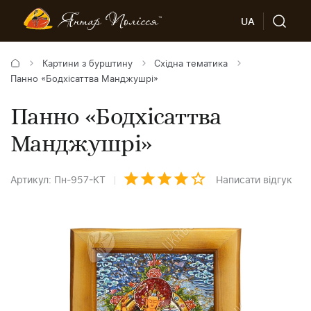
UA
Картини з бурштину
Східна тематика
Панно «Бодхісаттва Манджушрі»
Панно «Бодхісаттва
Манджушрі»
Артикул: Пн-957-КТ
Написати відгук