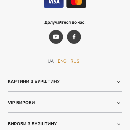
Долучайтеся до нас:
UA
ENG
RUS
КАРТИНИ З БУРШТИНУ
Православні ікони
Іменні ікони
VIP ВИРОБИ
Католицькі ікони
Сувеніри
Панно
Ікони з пластин
ВИРОБИ З БУРШТИНУ
Портрет