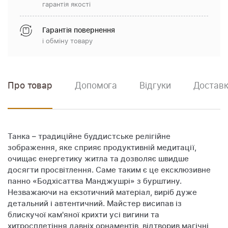
гарантія якості
Гарантія повернення
і обміну товару
Про товар
Допомога
Відгуки
Доставк
Танка – традиційне буддистське релігійне
зображення, яке сприяє продуктивній медитації,
очищає енергетику житла та дозволяє швидше
досягти просвітлення. Саме таким є це ексклюзивне
панно «Бодхісаттва Манджушрі» з бурштину.
Незважаючи на екзотичний матеріал, виріб дуже
детальний і автентичний. Майстер висипав із
блискучої кам'яної крихти усі вигини та
хитросплетіння давніх орнаментів, відтворив магічні